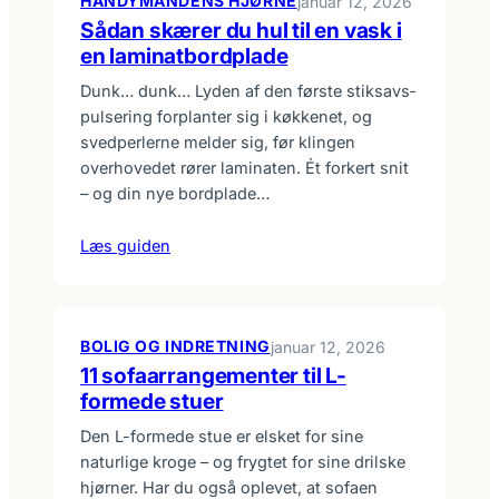
HANDYMANDENS HJØRNE
januar 12, 2026
Sådan skærer du hul til en vask i
en laminatbordplade
Dunk… dunk… Lyden af den første stiksavs­
pulsering forplanter sig i køkkenet, og
svedperlerne melder sig, før klingen
overhovedet rører laminaten. Ét forkert snit
– og din nye bordplade…
Læs guiden
BOLIG OG INDRETNING
januar 12, 2026
11 sofaarrangementer til L-
formede stuer
Den L-formede stue er elsket for sine
naturlige kroge – og frygtet for sine drilske
hjørner. Har du også oplevet, at sofaen