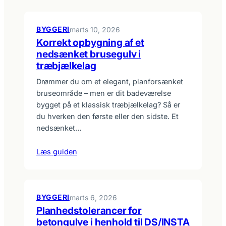
BYGGERI
marts 10, 2026
Korrekt opbygning af et
nedsænket brusegulv i
træbjælkelag
Drømmer du om et elegant, planforsænket
bruseområde – men er dit badeværelse
bygget på et klassisk træbjælkelag? Så er
du hverken den første eller den sidste. Et
nedsænket…
Læs guiden
BYGGERI
marts 6, 2026
Planhedstolerancer for
betongulve i henhold til DS/INSTA