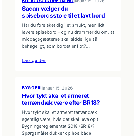
BOLIG OG INDRETNING
januar 15, 2026
Sådan vælger du
spisebordsstole til et lavt bord
Har du forelsket dig i et smukt, men lidt
lavere spisebord – og nu drømmer du om, at
middags­gæsterne skal sidde lige så
behageligt, som bordet er flot?…
Læs guiden
BYGGERI
januar 15, 2026
Hvor tykt skal et armeret
terrændæk være efter BR18?
Hvor tykt skal et armeret terrændæk
egentlig være, hvis det skal leve op til
Bygningsreglementet 2018 (BR18)?
Spørgsmålet dukker op hos både