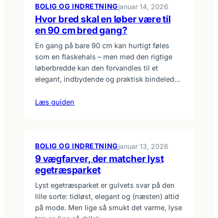
BOLIG OG INDRETNING
januar 14, 2026
Hvor bred skal en løber være til
en 90 cm bred gang?
En gang på bare 90 cm kan hurtigt føles
som en flaskehals – men med den rigtige
løberbredde kan den forvandles til et
elegant, indbydende og praktisk bindeled…
Læs guiden
BOLIG OG INDRETNING
januar 13, 2026
9 vægfarver, der matcher lyst
egetræsparket
Lyst egetræsparket er gulvets svar på den
lille sorte: tidløst, elegant og (næsten) altid
på mode. Men lige så smukt det varme, lyse