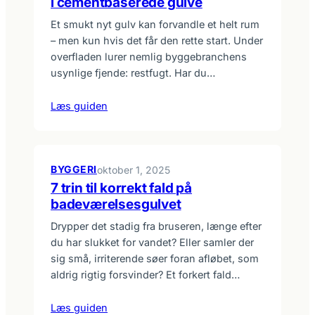
i cementbaserede gulve
Et smukt nyt gulv kan forvandle et helt rum
– men kun hvis det får den rette start. Under
overfladen lurer nemlig byggebranchens
usynlige fjende: restfugt. Har du…
Læs guiden
BYGGERI
oktober 1, 2025
7 trin til korrekt fald på
badeværelsesgulvet
Drypper det stadig fra bruseren, længe efter
du har slukket for vandet? Eller samler der
sig små, irriterende søer foran afløbet, som
aldrig rigtig forsvinder? Et forkert fald…
Læs guiden