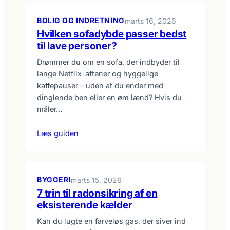
BOLIG OG INDRETNING
marts 16, 2026
Hvilken sofadybde passer bedst
til lave personer?
Drømmer du om en sofa, der indbyder til
lange Netflix-aftener og hyggelige
kaffepauser – uden at du ender med
dinglende ben eller en øm lænd? Hvis du
måler…
Læs guiden
BYGGERI
marts 15, 2026
7 trin til radonsikring af en
eksisterende kælder
Kan du lugte en farveløs gas, der siver ind