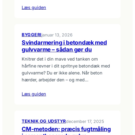
Læs guiden
BYGGERI
januar 13, 2026
Svindarmering i betondæk med
gulvvarme – sådan gør du
Knitrer det i din mave ved tanken om
hårfine revner i dit spritnye betondæk med
gulvvarme? Du er ikke alene. Når beton
hærder, arbejder den – og med…
Læs guiden
TEKNIK OG UDSTYR
december 17, 2025
CM-metoden: præcis fugtmåling