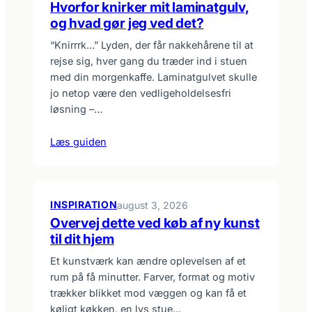
Hvorfor knirker mit laminatgulv,
og hvad gør jeg ved det?
“Knirrrk…” Lyden, der får nakkehårene til at
rejse sig, hver gang du træder ind i stuen
med din morgenkaffe. Laminatgulvet skulle
jo netop være den vedligeholdelsesfri
løsning –…
Læs guiden
INSPIRATION
august 3, 2026
Overvej dette ved køb af ny kunst
til dit hjem
Et kunstværk kan ændre oplevelsen af et
rum på få minutter. Farver, format og motiv
trækker blikket mod væggen og kan få et
køligt køkken, en lys stue…