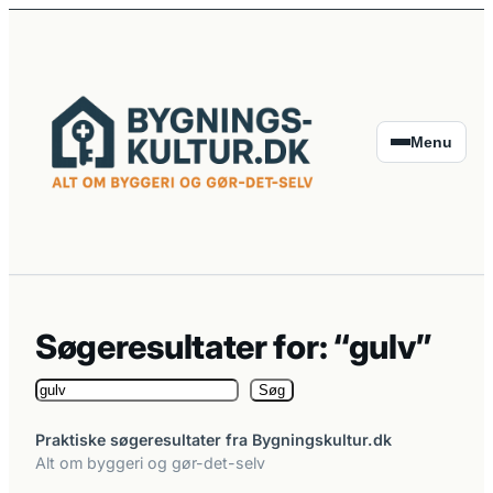
Spring
til
indhold
Menu
Søgeresultater for: “gulv”
Søg
Søg
på
Praktiske søgeresultater fra Bygningskultur.dk
Bygningskultur.dk
Alt om byggeri og gør-det-selv