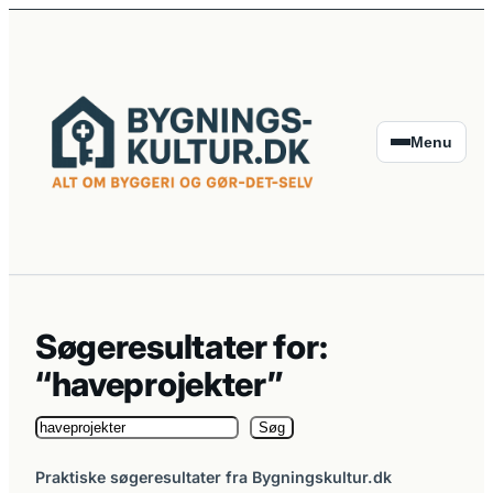
Spring
til
indhold
Menu
Søgeresultater for:
“haveprojekter”
Søg
Søg
på
Praktiske søgeresultater fra Bygningskultur.dk
Bygningskultur.dk