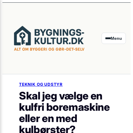
×
Spring
til
indhold
Menu
TEKNIK OG UDSTYR
Skal jeg vælge en
kulfri boremaskine
eller en med
kulbørster?