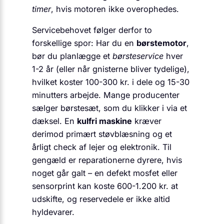
timer
, hvis motoren ikke overophedes.
Servicebehovet følger derfor to
forskellige spor: Har du en
børstemotor
,
bør du planlægge et
børsteservice
hver
1-2 år (eller når gnisterne bliver tydelige),
hvilket koster 100-300 kr. i dele og 15-30
minutters arbejde. Mange producenter
sælger børstesæt, som du klikker i via et
dæksel. En
kulfri maskine
kræver
derimod primært støvblæsning og et
årligt check af lejer og elektronik. Til
gengæld er reparationerne dyrere, hvis
noget går galt – en defekt mosfet eller
sensor­print kan koste 600-1.200 kr. at
udskifte, og reservedele er ikke altid
hylde­varer.