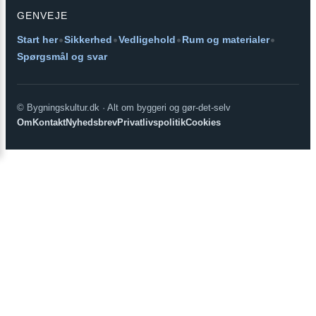
GENVEJE
•
•
•
•
Start her
Sikkerhed
Vedligehold
Rum og materialer
Spørgsmål og svar
© Bygningskultur.dk · Alt om byggeri og gør-det-selv
Om
Kontakt
Nyhedsbrev
Privatlivspolitik
Cookies