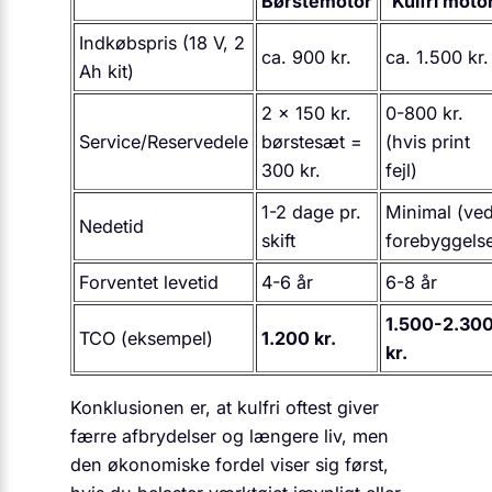
Børstemotor
Kulfri moto
Indkøbspris (18 V, 2
ca. 900 kr.
ca. 1.500 kr.
Ah kit)
2 × 150 kr.
0-800 kr.
Service/Reservedele
børstesæt =
(hvis print
300 kr.
fejl)
1-2 dage pr.
Minimal (ve
Nedetid
skift
forebyggels
Forventet levetid
4-6 år
6-8 år
1.500-2.30
TCO (eksempel)
1.200 kr.
kr.
Konklusionen er, at kulfri oftest giver
færre afbrydelser og længere liv, men
den økonomiske fordel viser sig først,