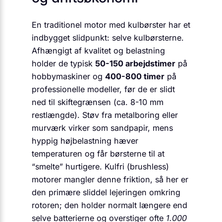
En traditionel motor med kulbørster har et
indbygget slid­punkt: selve kulbørsterne.
Afhængigt af kvalitet og belastning
holder de typisk
50-150 arbejdstimer
på
hobby­maskiner og
400-800 timer
på
professionelle modeller, før de er slidt
ned til skifte­grænsen (ca. 8-10 mm
restlængde). Støv fra metalboring eller
murværk virker som sandpapir, mens
hyppig højbelastning hæver
temperaturen og får børsterne til at
“smelte” hurtigere. Kulfri (brushless)
motorer mangler denne friktion, så her er
den primære slid­del leje­ringen omkring
rotoren; den holder normalt længere end
selve batterierne og overstiger ofte
1.000