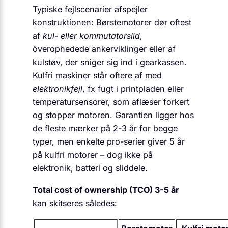
Typiske fejl­scenarier afspejler
konstruktionen: Børste­motorer dør oftest
af
kul- eller kommutatorslid
,
överophedede anker­viklinger eller af
kulstøv, der sniger sig ind i gearkassen.
Kulfri maskiner står oftere af med
elektronik­fejl
, fx fugt i printpladen eller
temperatur­sensorer, som aflæser forkert
og stopper motoren. Garantien ligger hos
de fleste mærker på 2-3 år for begge
typer, men enkelte pro-serier giver 5 år
på kulfri motorer – dog ikke på
elektronik, batteri og sliddele.
Total cost of ownership (TCO) 3-5 år
kan skitseres således: