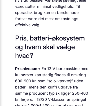
hvis du belaster værktøjet jævnligt eller
værdsætter minimal vedligehold. Til
sporadisk brug kan en børstemodel
fortsat være det mest omkostnings­
effektive valg.
Pris, batteri-økosystem
og hvem skal vælge
hvad?
Prisniveauer:
En 12 V boremaskine med
kulbørster kan stadig findes til omkring
600-900 kr. som “solo-værktøj” uden
batteri, mens den kulfri udgave fra
samme producent typisk ligger 250-400
kr. højere. I 18/20 V-klassen er springet
større: 1.000-1.400 kr. for et sæt med