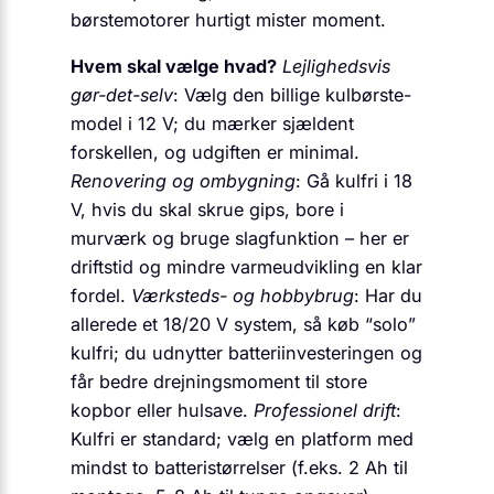
børstemotorer hurtigt mister moment.
Hvem skal vælge hvad?
Lejlighedsvis
gør-det-selv
: Vælg den billige kulbørste-
model i 12 V; du mærker sjældent
forskellen, og udgiften er minimal.
Renovering og ombygning
: Gå kulfri i 18
V, hvis du skal skrue gips, bore i
murværk og bruge slagfunktion – her er
driftstid og mindre varmeudvikling en klar
fordel.
Værksteds- og hobbybrug
: Har du
allerede et 18/20 V system, så køb “solo”
kulfri; du udnytter batteriinvesteringen og
får bedre drejningsmoment til store
kopbor eller hulsave.
Professionel drift
:
Kulfri er standard; vælg en platform med
mindst to batteristørrelser (f.eks. 2 Ah til