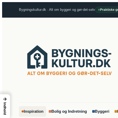
Spring
Bygningskultur.dk · Alt om byggeri og gør-det-selv
Praktiske gu
til
indhold
→
Indhold
Inspiration
Bolig og Indretning
Byggeri