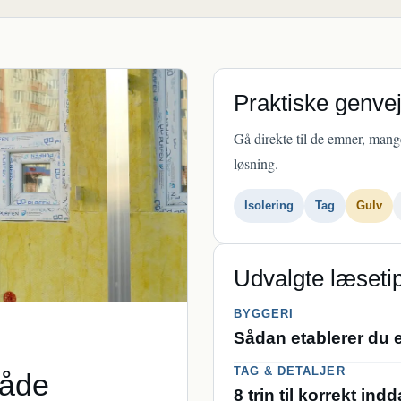
Praktiske genve
Gå direkte til de emner, mang
løsning.
Isolering
Tag
Gulv
Udvalgte læseti
BYGGERI
Sådan etablerer du
TAG & DETALJER
både
8 trin til korrekt i