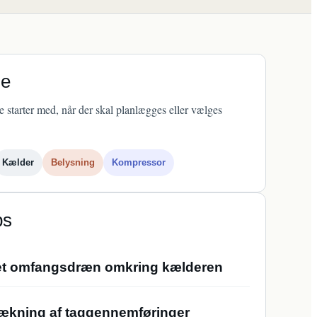
je
e starter med, når der skal planlægges eller vælges
Kælder
Belysning
Kompressor
ps
 et omfangsdræn omkring kælderen
nddækning af taggennemføringer