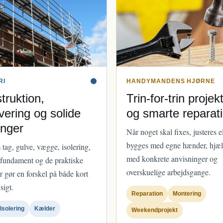
RI
HANDYMANDENS HJØRNE
truktion,
Trin-for-trin projek
vering og solide
og smarte reparat
inger
Når noget skal fixes, justeres e
bygges med egne hænder, hjæl
tag, gulve, vægge, isolering,
med konkrete anvisninger og
 fundament og de praktiske
overskuelige arbejdsgange.
r gør en forskel på både kort
sigt.
Reparation
Montering
Isolering
Kælder
Weekendprojekt