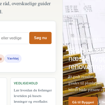
e råd, overskuelige guider
d.
Søg nu
UGENS PROJEKT
Skab et stæ
næste bygg
ng
Værktøj
renoverings
Et godt resultat start
guides til planlægning
VEDLIGEHOLD
bliver både pænere og
Lær hvordan du forlænger
levetiden på husets
løsninger og overflader.
Gå til Byggeri
S