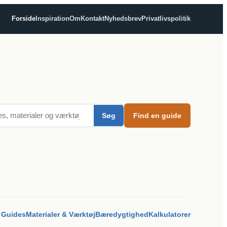
Forside
Inspiration
Om
Kontakt
Nyhedsbrev
Privatlivspolitik
Søg
Find en guide
Guides
Materialer & Værktøj
Bæredygtighed
Kalkulatorer