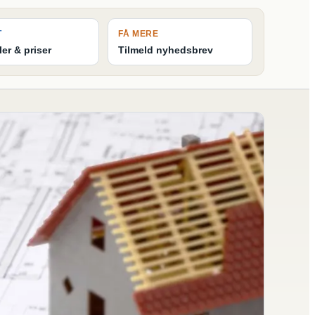
T
FÅ MERE
ler & priser
Tilmeld nyhedsbrev