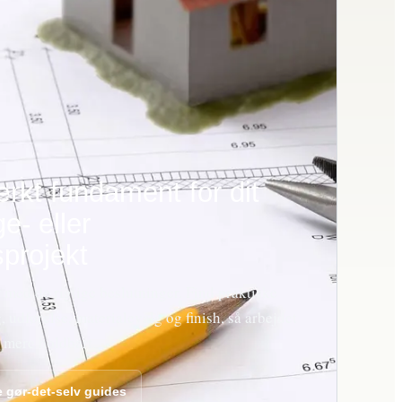
rkt fundament for dit
e- eller
projekt
er med de rigtige beslutninger. Find praktiske
, udførelse, materialevalg og finish, så arbejdet
 mere holdbart.
e gør-det-selv guides