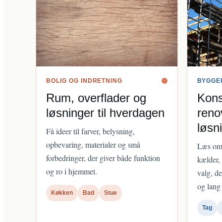
BOLIG OG INDRETNING
BYGGE
Rum, overflader og
Kons
løsninger til hverdagen
reno
løsn
Få ideer til farver, belysning,
opbevaring, materialer og små
Læs om 
forbedringer, der giver både funktion
kælder,
og ro i hjemmet.
valg, de
og lang 
Køkken
Bad
Stue
Tag