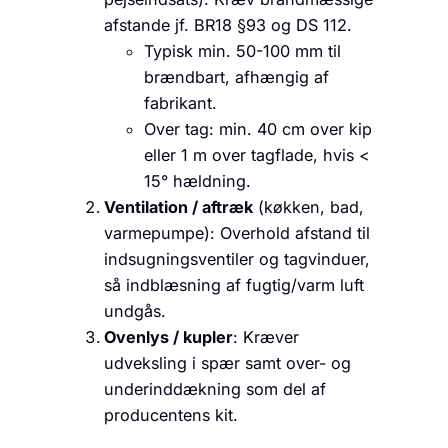
afstande jf. BR18 §93 og DS 112.
Typisk min. 50-100 mm til
brændbart, afhængig af
fabrikant.
Over tag: min. 40 cm over kip
eller 1 m over tagflade, hvis <
15° hældning.
Ventilation / aftræk
(køkken, bad,
varmepumpe): Overhold afstand til
indsugningsventiler og tagvinduer,
så indblæsning af fugtig/varm luft
undgås.
Ovenlys / kupler
: Kræver
udveksling i spær samt over- og
underinddækning som del af
producentens kit.