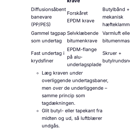
krave
Diffusionsåbent
Butylbånd +
Forskåret
banevare
mekanisk
EPDM krave
(PP/PES)
hæfteklamm
Gammel tagpap
Selvklæbende
Varmluft elle
som undertag
bitumenkrave
bitumenmas
EPDM-flange
Fast undertag i
Skruer +
på alu-
krydsfiner
butylrundsn
underlagsplade
Læg kraven
under
overliggende undertagsbaner,
men
over
de underliggende –
samme princip som
tagdækningen.
Glit butyl- eller tape­kant fra
midten og ud, så luftblærer
undgås.