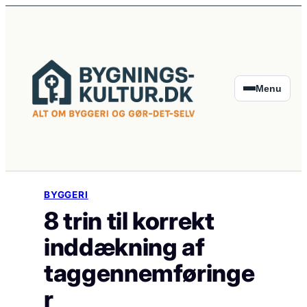
Spring
til
indhold
Menu
BYGGERI
8 trin til korrekt
inddækning af
taggennemføringe
r