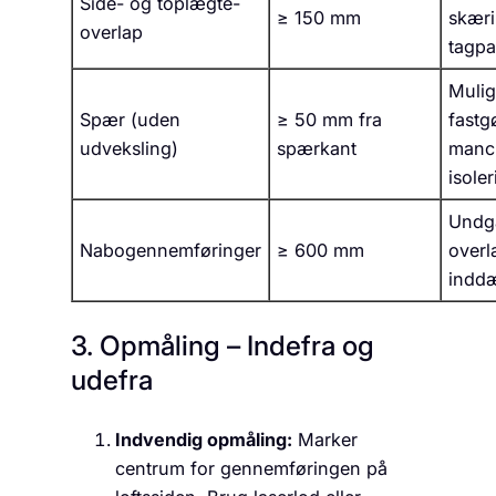
Side- og toplægte-
≥ 150 mm
skæri
overlap
tagpa
Muli
Spær (uden
≥ 50 mm fra
fastg
udveksling)
spærkant
manc
isole
Undg
Nabogennemføringer
≥ 600 mm
over
indd
3. Opmåling – Indefra og
udefra
Indvendig opmåling:
Marker
centrum for gennemføringen på