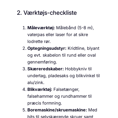
2. Værktøjs-checkliste
Måleværktøj:
Målebånd (5-8 m),
vaterpas eller laser for at sikre
lodrette rør.
Optegningsudstyr:
Kridtline, blyant
og evt. skabelon til rund eller oval
gennemføring.
Skæreredskaber:
Hobbykniv til
undertag, pladesaks og blikvinkel til
alu/zink.
Blikværktøj:
Falsetænger,
falsehammer og rundhammer til
præcis formning.
Boremaskine/skruemaskine:
Med
bits til selvskærende skruer samt