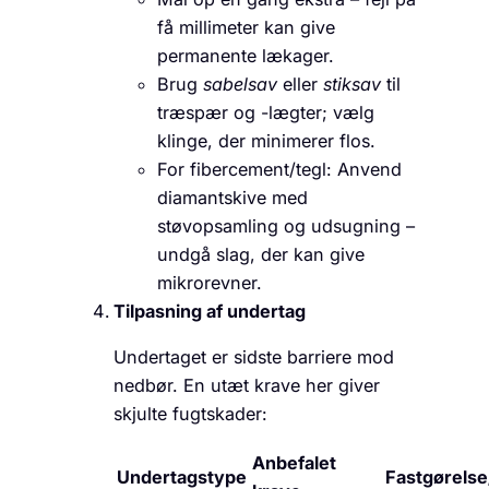
få millimeter kan give
permanente lækager.
Brug
sabelsav
eller
stiksav
til
træ­spær og -lægter; vælg
klinge, der minimerer flos.
For fibercement/tegl: Anvend
diamantskive med
støvopsamling og udsugning –
undgå slag, der kan give
mikrorevner.
Tilpasning af undertag
Undertaget er sidste barriere mod
nedbør. En utæt krave her giver
skjulte fugtskader:
Anbefalet
Undertagstype
Fastgørelse