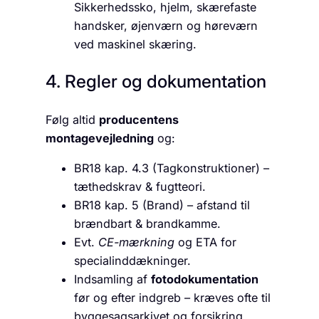
Sikkerhedssko, hjelm, skærefaste
handsker, øjenværn og høreværn
ved maskinel skæring.
4. Regler og dokumentation
Følg altid
producentens
montagevejledning
og:
BR18 kap. 4.3 (Tagkonstruktioner) –
tæthedskrav & fugtteori.
BR18 kap. 5 (Brand) – afstand til
brændbart & brandkamme.
Evt.
CE-mærkning
og ETA for
specialinddækninger.
Indsamling af
fotodokumentation
før og efter indgreb – kræves ofte til
byggesagsarkivet og forsikring.