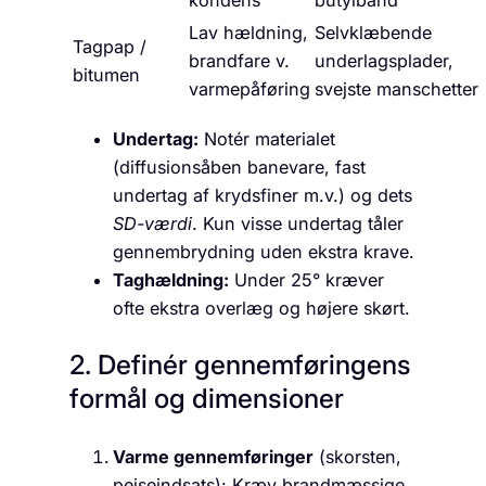
kondens
butylbånd
Lav hældning,
Selvklæbende
Tagpap /
brandfare v.
underlagsplader,
bitumen
varmepåføring
svejste manschetter
Undertag:
Notér materialet
(diffusionsåben banevare, fast
undertag af krydsfiner m.v.) og dets
SD-værdi
. Kun visse undertag tåler
gennembrydning uden ekstra krave.
Taghældning:
Under 25° kræver
ofte ekstra overlæg og højere skørt.
2. Definér gennemføringens
formål og dimensioner
Varme gennemføringer
(skorsten,
pejseindsats): Kræv brandmæssige