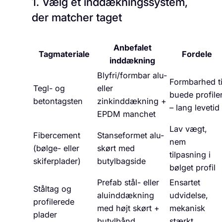
1. Vælg et inddækningssystem,
der matcher taget
Anbefalet
Tagmateriale
Fordele
inddækning
Blyfri/formbar alu-
Formbarhed ti
Tegl- og
eller
buede profile
betontagsten
zinkinddækning +
– lang levetid
EPDM manchet
Lav vægt,
Fibercement
Stanseformet alu-
nem
(bølge- eller
skørt med
tilpasning i
skiferplader)
butylbagside
bølget profil
Prefab stål- eller
Ensartet
Ståltag og
aluinddækning
udvidelse,
profilerede
med højt skørt +
mekanisk
plader
butylbånd
stærkt