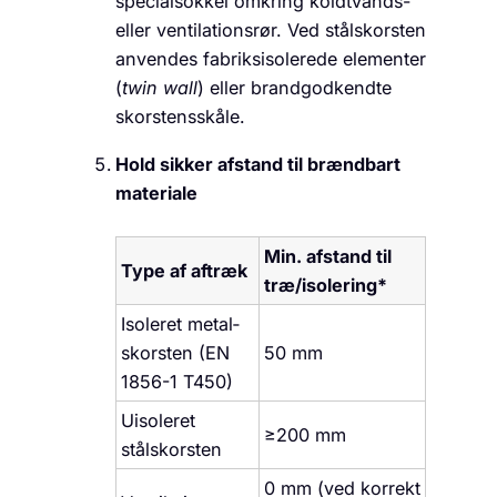
specialsokkel omkring koldtvands-
eller ventilationsrør. Ved stålskorsten
anvendes fabriksisolerede elementer
(
twin wall
) eller brandgodkendte
skorstensskåle.
Hold sikker afstand til brændbart
materiale
Min. afstand til
Type af aftræk
træ/isolering*
Isoleret metal­
skorsten (EN
50 mm
1856-1 T450)
Uisoleret
≥200 mm
stålskorsten
0 mm (ved korrekt