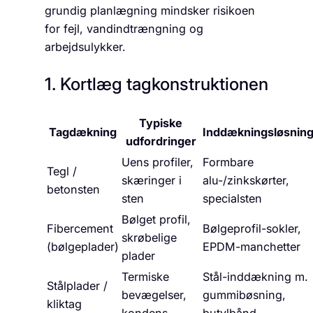
grundig planlægning mindsker risikoen
for fejl, vandindtrængning og
arbejdsulykker.
1. Kortlæg tagkonstruktionen
Typiske
Tagdækning
Inddækningsløsnin
udfordringer
Uens profiler,
Formbare
Tegl /
skæringer i
alu-/zinkskørter,
betonsten
sten
specialsten
Bølget profil,
Fibercement
Bølgeprofil-sokler,
skrøbelige
(bølgeplader)
EPDM-manchetter
plader
Termiske
Stål-inddækning m.
Stålplader /
bevægelser,
gummibøsning,
kliktag