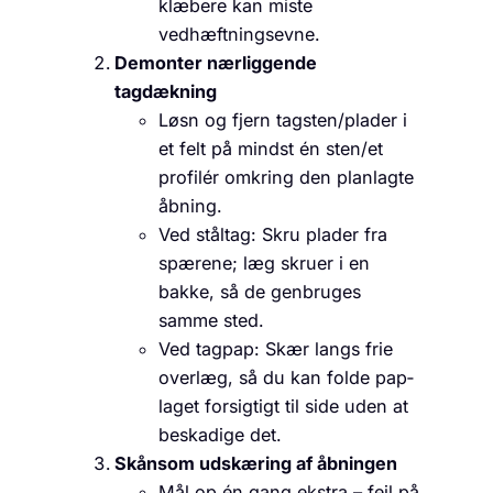
klæbere kan miste
vedhæftningsevne.
Demonter nærliggende
tagdækning
Løsn og fjern tagsten/plader i
et felt på mindst én sten/et
profilér omkring den planlagte
åbning.
Ved ståltag: Skru plader fra
spærene; læg skruer i en
bakke, så de genbruges
samme sted.
Ved tagpap: Skær langs frie
overlæg, så du kan folde pap­
laget forsigtigt til side uden at
beskadige det.
Skånsom udskæring af åbningen
Mål op én gang ekstra – fejl på