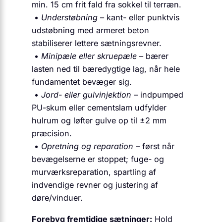
min. 15 cm frit fald fra sokkel til terræn.
•
Understøbning
– kant- eller punktvis
udstøbning med armeret beton
stabiliserer lettere sætningsrevner.
•
Minipæle eller skruepæle
– bærer
lasten ned til bæredygtige lag, når hele
fundamentet bevæger sig.
•
Jord- eller gulvinjektion
– indpumped
PU-skum eller cementslam udfylder
hulrum og løfter gulve op til ±2 mm
præcision.
•
Opretning og reparation
– først når
bevægelserne er stoppet; fuge- og
murværksreparation, spartling af
indvendige revner og justering af
døre/vinduer.
Forebyg fremtidige sætninger:
Hold