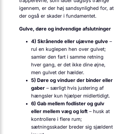
trapperevne, som lader dagslys trænge
igennem, er der høj sandsynlighed for, at
der også er skader i fundamentet.
Gulve, døre og indvendige afslutninger
4) Skrånende eller ujævne gulve
–
rul en kuglepen hen over gulvet;
samler den fart i samme retning
hver gang, er det ikke dine øjne,
men gulvet der hælder.
5) Døre og vinduer der binder eller
gaber
– særligt hvis justering af
hængsler kun hjælper midlertidigt.
6) Gab mellem fodlister og gulv
eller mellem væg og loft
– husk at
kontrollere i flere rum;
sætningsskader breder sig sjældent