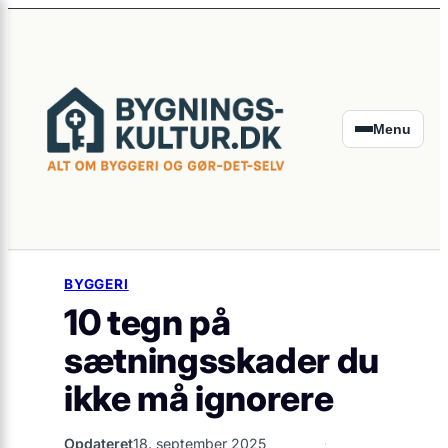
×
Spring
til
indhold
Menu
BYGGERI
10 tegn på
sætningsskader du
ikke må ignorere
Opdateret
18. september 2025