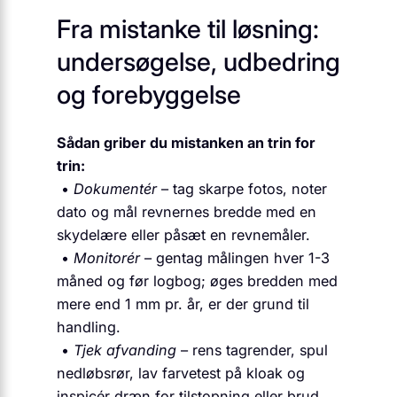
Fra mistanke til løsning:
undersøgelse, udbedring
og forebyggelse
Sådan griber du mistanken an trin for
trin:
•
Dokumentér
– tag skarpe fotos, noter
dato og mål revnernes bredde med en
skydelære eller påsæt en revnemåler.
•
Monitorér
– gentag målingen hver 1-3
måned og før logbog; øges bredden med
mere end 1 mm pr. år, er der grund til
handling.
•
Tjek afvanding
– rens tagrender, spul
nedløbsrør, lav farvetest på kloak og
inspicér dræn for tilstopning eller brud.