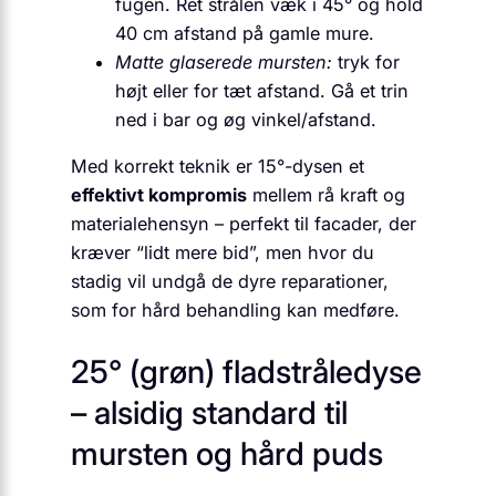
fugen. Ret strålen væk i 45° og hold
40 cm afstand på gamle mure.
Matte glaserede mursten:
tryk for
højt eller for tæt afstand. Gå et trin
ned i bar og øg vinkel/afstand.
Med korrekt teknik er 15°-dysen et
effektivt kompromis
mellem rå kraft og
materialehensyn – perfekt til facader, der
kræver “lidt mere bid”, men hvor du
stadig vil undgå de dyre reparationer,
som for hård behandling kan medføre.
25° (grøn) fladstråledyse
– alsidig standard til
mursten og hård puds