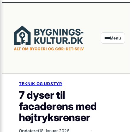
×
Spring
til
indhold
Menu
TEKNIK OG UDSTYR
7 dyser til
facaderens med
højtryksrenser
Opdateret
18. januar 2026