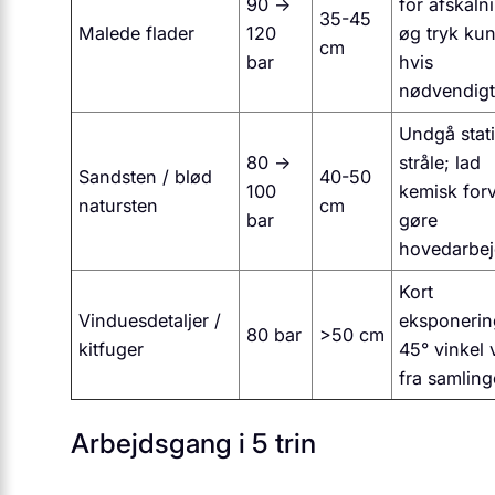
90 →
for afskaln
35-45
Malede flader
120
øg tryk ku
cm
bar
hvis
nødvendigt
Undgå stat
80 →
stråle; lad
Sandsten / blød
40-50
100
kemisk for
natursten
cm
bar
gøre
hovedarbej
Kort
Vinduesdetaljer /
eksponerin
80 bar
>50 cm
kitfuger
45° vinkel
fra samling
Arbejdsgang i 5 trin