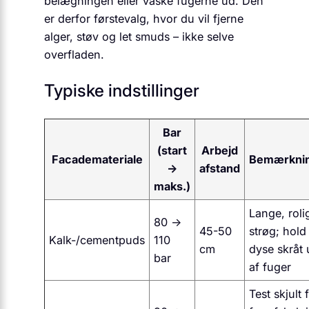
belægningen eller vaske fugerne ud. Den
er derfor førstevalg, hvor du vil fjerne
alger, støv og let smuds – ikke selve
overfladen.
Typiske indstillinger
Bar
(start
Arbejd
Facademateriale
Bemærkni
→
afstand
maks.)
Lange, roli
80 →
45-50
strøg; hold
Kalk-/cementpuds
110
cm
dyse skråt
bar
af fuger
Test skjult f