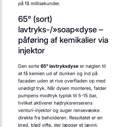
på få millisekunder.
65° (sort)
lavtryks-/»soap«dyse –
påføring af kemikalier via
injektor
Den sorte
65° lavtryksdyse
er nøglen til
at få kemien ud af dunken og ind på
facaden uden at rive overfladen op med
unødigt tryk. Når dysen monteres, falder
pumpens modtryk typisk til 5-15 bar,
hvilket aktiverer højtryksrenserens
venturi-injektor
og suger rensevæske
direkte fra beholderen. Resultatet er en
bred, blød vifte, der lægger et jævnt,