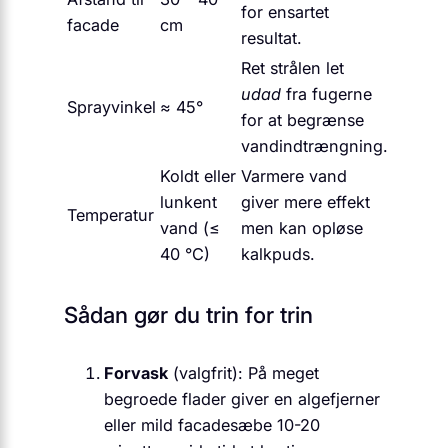
for ensartet
facade
cm
resultat.
Ret strålen let
udad
fra fugerne
Sprayvinkel
≈ 45°
for at begrænse
vandindtrængning.
Koldt eller
Varmere vand
lunkent
giver mere effekt
Tem­pe­ra­tur
vand (≤
men kan opløse
40 °C)
kalkpuds.
Sådan gør du trin for trin
Forvask
(valgfrit): På meget
begroede flader giver en algefjerner
eller mild facade­sæbe 10-20