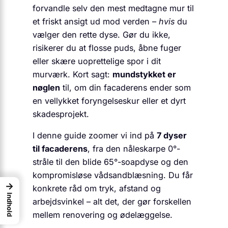
forvandle selv den mest medtagne mur til
et friskt ansigt ud mod verden –
hvis
du
vælger den rette dyse. Gør du ikke,
risikerer du at flosse puds, åbne fuger
eller skære uoprettelige spor i dit
murværk. Kort sagt:
mundstykket er
nøglen
til, om din facaderens ender som
en vellykket foryngelseskur eller et dyrt
skadesprojekt.
I denne guide zoomer vi ind på
7 dyser
til facaderens
, fra den nåleskarpe 0°-
stråle til den blide 65°-soapdyse og den
kompromisløse vådsandblæsning. Du får
→
konkrete råd om tryk, afstand og
Indhold
arbejdsvinkel – alt det, der gør forskellen
mellem renovering og ødelæggelse.