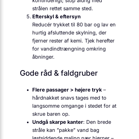
kontinuerligt; stop aldrig med
strålen rettet samme sted.
Efterskyl & eftersyn
Reducér trykket til 80 bar og lav en
hurtig afsluttende skylning, der
fjerner rester af kemi. Tjek herefter
for vandindtrængning omkring
åbninger.
Gode råd & faldgruber
Flere passager > højere tryk
–
hårdnakket snavs tages med to
langsomme omgange i stedet for at
skrue baren op.
Undgå skarpe kanter
: Den brede
stråle kan ”pakke” vand bag
løstsiddende maling nær hjørner –