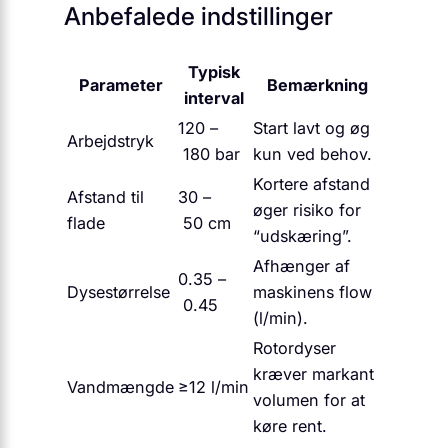
Anbefalede indstillinger
Typisk
Parameter
Bemærkning
interval
120 –
Start lavt og øg
Arbejdstryk
180 bar
kun ved behov.
Kortere afstand
Afstand til
30 –
øger risiko for
flade
50 cm
“udskæring”.
Afhænger af
0.35 –
Dysestørrelse
maskinens flow
0.45
(l/min).
Rotordyser
kræver markant
Vandmængde
≥12 l/min
volumen for at
køre rent.