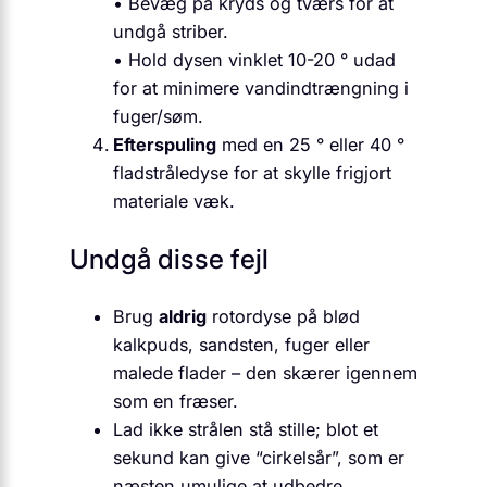
• Bevæg på kryds og tværs for at
undgå striber.
• Hold dysen vinklet 10-20 ° udad
for at minimere vandindtrængning i
fuger/søm.
Efterspuling
med en 25 ° eller 40 °
fladstråledyse for at skylle frigjort
materiale væk.
Undgå disse fejl
Brug
aldrig
rotordyse på blød
kalkpuds, sandsten, fuger eller
malede flader – den skærer igennem
som en fræser.
Lad ikke strålen stå stille; blot et
sekund kan give “cirkelsår”, som er
næsten umulige at udbedre.