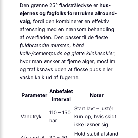
Den grønne 25° fladstråledyse er
hus­
ejernes og fag­folks foretrukne allround-
valg
, fordi den kombinerer en effektiv
afrensning med en nænsom behandling
af overfladen. Den passer til de fleste
fuldbrændte mursten, hård
kalk-/cementpuds og glatte klinkesokler
,
hvor man ønsker at fjerne alger, mosfilm
og trafik­snavs uden at flosse puds eller
vaske kalk ud af fugerne.
Anbefalet
Parameter
Noter
interval
Start lavt – justér
110 – 150
Vandtryk
kun op, hvis skidt
bar
ikke løsner sig.
Hold stabil afstand
Afstand til
30 – 40