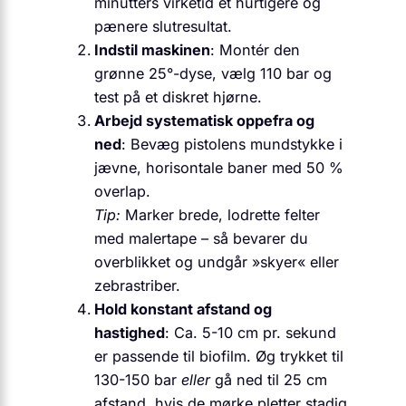
minutters virketid et hurtigere og
pænere slutresultat.
Indstil maskinen
: Montér den
grønne 25°-dyse, vælg 110 bar og
test på et diskret hjørne.
Arbejd systematisk oppefra og
ned
: Bevæg pistolens mundstykke i
jævne, horisontale baner med 50 %
overlap.
Tip:
Marker brede, lodrette felter
med malertape – så bevarer du
overblikket og undgår »skyer« eller
zebra­striber.
Hold konstant afstand og
hastighed
: Ca. 5-10 cm pr. sekund
er passende til biofilm. Øg trykket til
130-150 bar
eller
gå ned til 25 cm
afstand, hvis de mørke pletter stadig