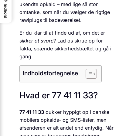
ukendte opkald – med lige så stor
Indhold
omtanke, som når du vælger de rigtige
rawlplugs til badeværelset.
Er du klar til at finde ud af, om det er
sikker at svare
? Lad os skrue op for
fakta, spænde sikkerhedsbæltet og gå i
gang.
Indholdsfortegnelse
Hvad er 77 41 11 33?
77 41 11 33
dukker hyppigt op i danske
mobilers opkalds- og SMS-lister, men
afsenderen er alt andet end entydig. Når
man samler brugernes beretninger,