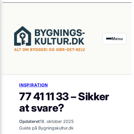
×
Spring
til
indhold
Menu
INSPIRATION
77 41 11 33 – Sikker
at svare?
Opdateret
18. oktober 2025
Guide på Bygningskultur.dk