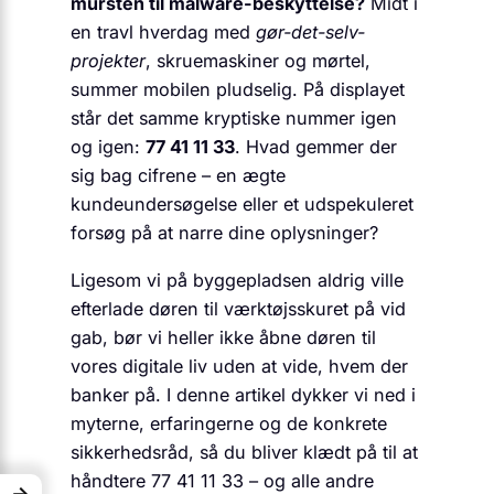
mursten til malware-beskyttelse?
Midt i
en travl hverdag med
gør-det-selv-
projekter
, skruemaskiner og mørtel,
summer mobilen pludselig. På displayet
står det samme kryptiske nummer igen
og igen:
77 41 11 33
. Hvad gemmer der
sig bag cifrene – en ægte
kundeundersøgelse eller et udspekuleret
forsøg på at narre dine oplysninger?
Ligesom vi på byggepladsen aldrig ville
efterlade døren til værktøjsskuret på vid
gab, bør vi heller ikke åbne døren til
vores digitale liv uden at vide, hvem der
banker på. I denne artikel dykker vi ned i
myterne, erfaringerne og de konkrete
sikkerhedsråd, så du bliver klædt på til at
håndtere 77 41 11 33 – og alle andre
→