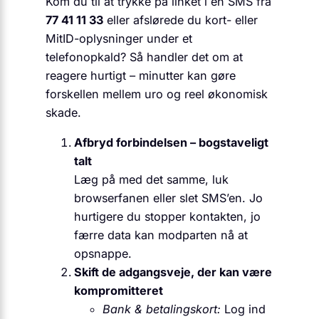
Kom du til at trykke på linket i en SMS fra
77 41 11 33
eller afslørede du kort- eller
MitID-oplysninger under et
telefonopkald? Så handler det om at
reagere hurtigt – minutter kan gøre
forskellen mellem uro og reel økonomisk
skade.
Afbryd forbindelsen – bogstaveligt
talt
Læg på med det samme, luk
browserfanen eller slet SMS’en. Jo
hurtigere du stopper kontakten, jo
færre data kan modparten nå at
opsnappe.
Skift de adgangsveje, der kan være
kompromitteret
Bank & betalingskort:
Log ind