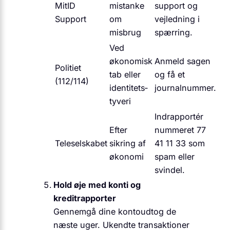
MitID
mistanke
support og
Support
om
vejledning i
misbrug
spærring.
Ved
økonomisk
Anmeld sagen
Politiet
tab eller
og få et
(112/114)
identitets­
journalnummer.
tyveri
Indrapportér
Efter
nummeret 77
Teleselskabet
sikring af
41 11 33 som
økonomi
spam eller
svindel.
Hold øje med konti og
kreditrapporter
Gennemgå dine kontoudtog de
næste uger. Ukendte transaktioner