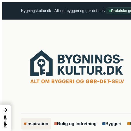
Spring
Bygningskultur.dk · Alt om byggeri og gør-det-selv
Praktiske gu
til
indhold
→
Indhold
Inspiration
Bolig og Indretning
Byggeri