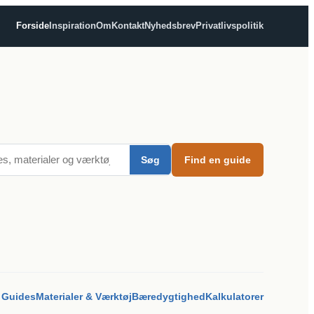
Forside
Inspiration
Om
Kontakt
Nyhedsbrev
Privatlivspolitik
Søg
Find en guide
Guides
Materialer & Værktøj
Bæredygtighed
Kalkulatorer