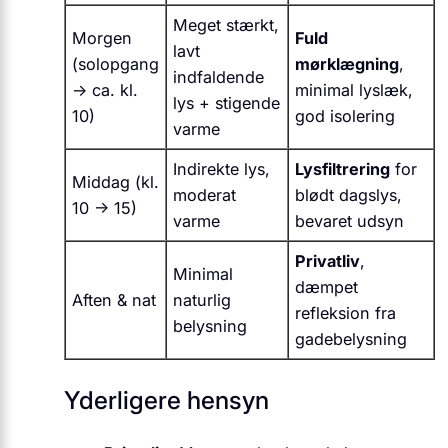
Meget stærkt,
Morgen
Fuld
lavt
(solopgang
mørklægning
,
indfaldende
→ ca. kl.
minimal lyslæk,
lys + stigende
10)
god isolering
varme
Indirekte lys,
Lysfiltrering
for
Middag (kl.
moderat
blødt dagslys,
10 → 15)
varme
bevaret udsyn
Privatliv
,
Minimal
dæmpet
Aften & nat
naturlig
refleksion fra
belysning
gadebelysning
Yderligere hensyn