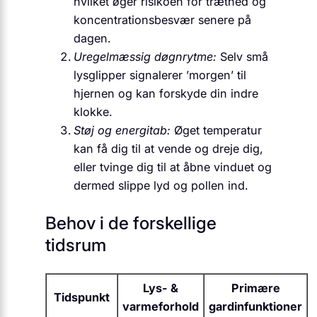
hvilket øger risikoen for træthed og
koncentrations­besvær senere på
dagen.
Uregelmæssig døgnrytme:
Selv små
lysglipper signalerer ’morgen’ til
hjernen og kan forskyde din indre
klokke.
Støj og energitab:
Øget temperatur
kan få dig til at vende og dreje dig,
eller tvinge dig til at åbne vinduet og
dermed slippe lyd og pollen ind.
Behov i de forskellige
tidsrum
Lys- &
Primære
Tidspunkt
varmeforhold
gardinfunktioner