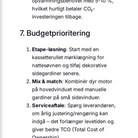
opvarmningsbehovet med 5-10 %,
hvilket hurtigt betaler CO₂-
investeringen tilbage.
7. Budgetprioritering
Etape-løsning
: Start med en
kassetterullet mørklægning for
nattesøvnen og tilføj dekorative
sidegardiner senere.
Mix & match
: Kombinér dyr motor
på hovedvinduet med manuelle
gardiner på små sidevinduer.
Serviceaftale
: Spørg leverandøren,
om årlig justering/rengøring kan
indgå – det forlænger levetiden og
giver bedre TCO (Total Cost of
Ownership).