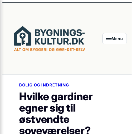
×
Spring
til
indhold
Menu
BOLIG OG INDRETNING
Hvilke gardiner
egner sig til
østvendte
soveværelser?