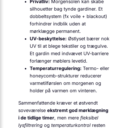
Privatliv:
Morgensolen kan skabe
silhouetter bag tynde gardiner. Et
dobbeltsystem (fx voile + blackout)
forhindrer indblik uden at
mørklægge permanent.
UV-beskyttelse:
Østlyset bærer nok
UV til at blege tekstiler og trægulve.
Et gardin med indvævet UV-barriere
forlænger møblers levetid.
Temperatur­regulering:
Termo- eller
honeycomb-strukturer reducerer
varmetilførslen om morgenen og
holder på varmen om vinteren.
Sammenfattende kræver et østvendt
soveværelse
ekstremt god mørklægning
i de tidlige timer
, men mere
fleksibel
lysfiltrering
og
temperaturkontrol
resten