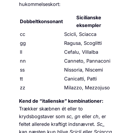
hukommelseskort:
Sicilianske
Dobbeltkonsonant
eksempler
cc
Scicli, Sciacca
gg
Ragusa, Scoglitti
ll
Cefalu, Villalba
nn
Canneto, Pannaconi
ss
Nissoria, Niscemi
tt
Canicatti, Patti
zz
Milazzo, Mezzojuso
Kend de “italienske” kombinationer:
Trækker skæbnen ét eller to
krydsbogstaver som
sc
,
gn
eller
ch
, er
feltet allerede kraftigt indsnævret.
Sc_
kan næsten kun blive
Scicli
eller
Sciacca
,