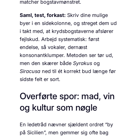
matcher bogstav­mønstret.
Saml, test, forkast:
Skriv dine mulige
byer i en sidekolonne, og streget dem ud
i takt med, at krydsbogstaverne afslører
fejlskud. Arbejd systematisk: først
endelse, så vokaler, dernæst
konsonantklumper. Metoden ser tør ud,
men den skærer både
Syrakus
og
Siracusa
ned til ét korrekt bud længe før
sidste felt er sort.
Overførte spor: mad, vin
og kultur som nøgle
En ledetråd nævner sjældent ordret “by
på Sicilien”, men gemmer sig ofte bag