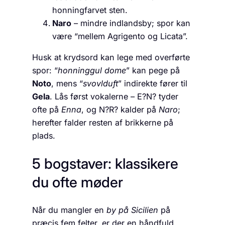
honning­farvet sten.
Naro
– mindre indlandsby; spor kan
være “mellem Agrigento og Licata”.
Husk at krydsord kan lege med overførte
spor: “
honning­gul dome
” kan pege på
Noto
, mens “
svovl­duft
” indirekte fører til
Gela
. Lås først vokalerne – E?N? tyder
ofte på
Enna
, og N?R? kalder på
Naro
;
herefter falder resten af brikkerne på
plads.
5 bogstaver: klassikere
du ofte møder
Når du mangler en
by på Sicilien
på
præcis fem felter, er der en håndfuld