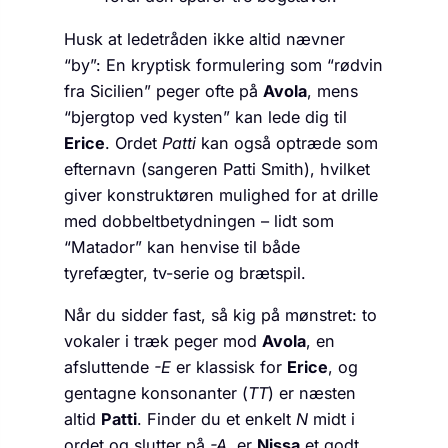
Husk at ledetråden ikke altid nævner
“by”: En kryptisk formulering som “rødvin
fra Sicilien” peger ofte på
Avola
, mens
“bjergtop ved kysten” kan lede dig til
Erice
. Ordet
Patti
kan også optræde som
efternavn (sangeren Patti Smith), hvilket
giver konstruktøren mulighed for at drille
med dobbeltbetydningen – lidt som
“Matador” kan henvise til både
tyrefægter, tv-serie og brætspil.
Når du sidder fast, så kig på mønstret: to
vokaler i træk peger mod
Avola
, en
afsluttende
-E
er klassisk for
Erice
, og
gentagne konsonanter (
TT
) er næsten
altid
Patti
. Finder du et enkelt
N
midt i
ordet og slutter på
-A
, er
Nissa
et godt