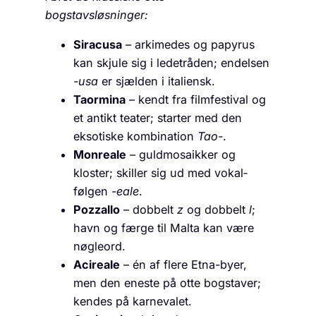
bogstavsløsninger:
Siracusa
– arkimedes og papyrus
kan skjule sig i ledetråden; endelsen
-usa
er sjælden i italiensk.
Taormina
– kendt fra filmfestival og
et antikt teater; starter med den
eksotiske kombination
Tao-
.
Monreale
– guldmosaikker og
kloster; skiller sig ud med vokal­
følgen
-eale
.
Pozzallo
– dobbelt
z
og dobbelt
l
;
havn og færge til Malta kan være
nøgleord.
Acireale
– én af flere Etna-byer,
men den eneste på otte bogstaver;
kendes på karnevalet.