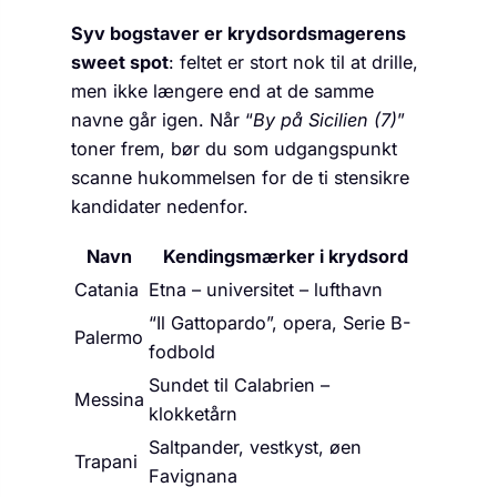
Syv bogstaver er krydsordsmagerens
sweet spot
: feltet er stort nok til at drille,
men ikke længere end at de samme
navne går igen. Når “
By på Sicilien (7)
”
toner frem, bør du som udgangspunkt
scanne hukommelsen for de ti stensikre
kandidater nedenfor.
Navn
Kendings­mærker i krydsord
Catania
Etna – universitet – lufthavn
“Il Gatto­pardo”, opera, Serie B-
Palermo
fodbold
Sundet til Calabrien –
Messina
klokketårn
Salt­pander, vestkyst, øen
Trapani
Favignana