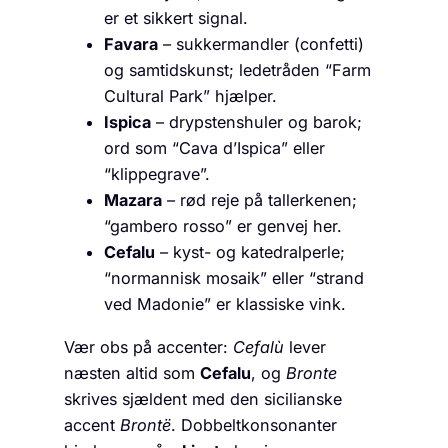
er et sikkert signal.
Favara
– sukker­mandler (confetti)
og samtidskunst; ledetråden “Farm
Cultural Park” hjælper.
Ispica
– drypstenshuler og barok;
ord som “Cava d’Ispica” eller
“klippegrave”.
Mazara
– rød reje på tallerkenen;
“gambero rosso” er genvej her.
Cefalu
– kyst- og katedral­perle;
“normannisk mosaik” eller “strand
ved Madonie” er klassiske vink.
Vær obs på accenter:
Cefalù
lever
næsten altid som
Cefalu
, og
Bronte
skrives sjældent med den sicilianske
accent
Brontë
. Dobbelt­konsonanter