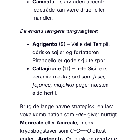
Canicatti
– skriv uden accent;
ledetråde kan være druer eller
mandler.
De endnu længere tungvægtere:
Agrigento
(9) – Valle dei Templi,
dóriske søjler og forfatteren
Pirandello er gode skjulte spor.
Caltagirone
(11) – hele Siciliens
keramik-mekka; ord som
fliser,
fajance, majolika
peger næsten
altid hertil.
Brug de lange navne strategisk: en låst
vokalkombination som
-ae-
giver hurtigt
Monreale
eller
Acireale
, mens
krydsbogstaver som
G–G—-O
oftest
ender i
Agrigento
. Og husk de overførte