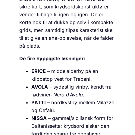
sikre kort, som krydsordskonstruktører
vender tilbage til igen og igen. De er
korte nok til at dukke op selv i kompakte
grids, men samtidig tilpas karakteristiske
til at give en aha-oplevelse, når de falder
på plads.
De fire hyppigste løsninger:
ERICE
– middelalderby på en
klippetop vest for Trapani.
AVOLA
– sydøstlig vinby, kendt fra
rødvinen
Nero d’Avola
.
PATTI
– nordkystby mellem Milazzo
og Cefalù.
NISSA
– gammel/siciliansk form for
Caltanissetta; krydsord elsker den,
fordi den sparer tre bogstaver.