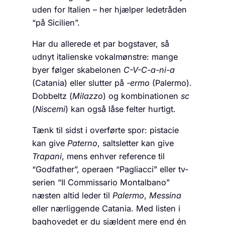
uden for Italien – her hjælper ledetråden
“på Sicilien”.
Har du allerede et par bogstaver, så
udnyt italienske vokalmønstre: mange
byer følger skabelonen
C-V-C-a-ni-a
(Catania) eller slutter på
-ermo
(Palermo).
Dobbeltz (
Milazzo
) og kombinationen
sc
(
Niscemi
) kan også låse felter hurtigt.
Tænk til sidst i overførte spor: pistacie
kan give
Paterno
, saltsletter kan give
Trapani
, mens enhver reference til
“Godfather”, operaen “Pagliacci” eller tv-
serien “Il Commissario Montalbano”
næsten altid leder til
Palermo
,
Messina
eller nærliggende Catania. Med listen i
baghovedet er du sjældent mere end én