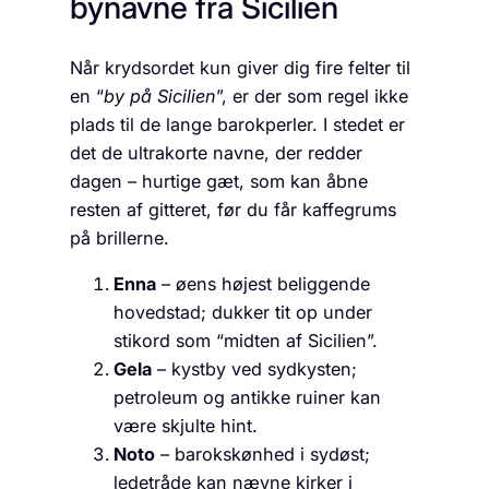
bynavne fra Sicilien
Når krydsordet kun giver dig fire felter til
en “
by på Sicilien
”, er der som regel ikke
plads til de lange barokperler. I stedet er
det de ultrakorte navne, der redder
dagen – hurtige gæt, som kan åbne
resten af gitteret, før du får kaffegrums
på brillerne.
Enna
– øens højest beliggende
hovedstad; dukker tit op under
stikord som “midten af Sicilien”.
Gela
– kystby ved sydkysten;
petroleum og antikke ruiner kan
være skjulte hint.
Noto
– barokskønhed i sydøst;
ledetråde kan nævne kirker i