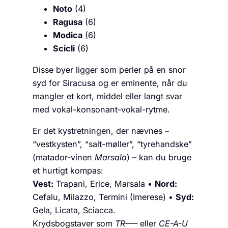
Noto
(4)
Ragusa
(6)
Modica
(6)
Scicli
(6)
Disse byer ligger som perler på en snor
syd for Siracusa og er eminente, når du
mangler et kort, middel eller langt svar
med vokal-konsonant-vokal-rytme.
Er det kystretningen, der nævnes –
“vestkysten”, “salt-møller”, “tyrehandske”
(matador-vinen
Marsala
) – kan du bruge
et hurtigt kompas:
Vest:
Trapani, Erice, Marsala •
Nord:
Cefalu, Milazzo, Termini (Imerese) •
Syd:
Gela, Licata, Sciacca.
Krydsbogstaver som
TR—–
eller
CE-A-U