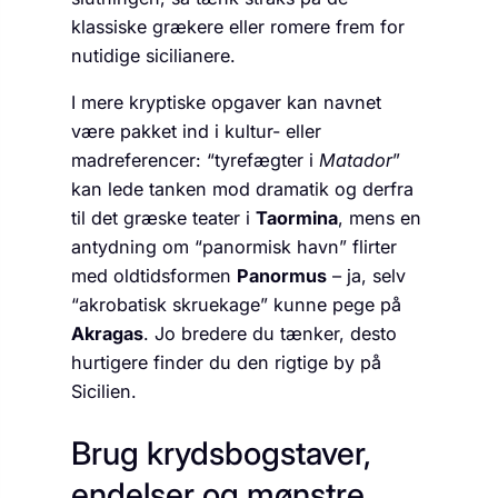
klassiske grækere eller romere frem for
nutidige sicilianere.
I mere kryptiske opgaver kan navnet
være pakket ind i kultur- eller
madreferencer: “tyrefægter i
Matador
”
kan lede tanken mod dramatik og derfra
til det græske teater i
Taormina
, mens en
antydning om “panormisk havn” flirter
med oldtidsformen
Panormus
– ja, selv
“akrobatisk skruekage” kunne pege på
Akragas
. Jo bredere du tænker, desto
hurtigere finder du den rigtige by på
Sicilien.
Brug krydsbogstaver,
endelser og mønstre