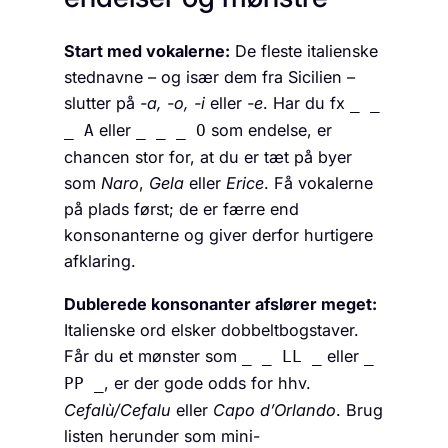
Start med vokalerne:
De fleste italienske
stednavne – og især dem fra Sicilien –
slutter på
-a, -o, -i
eller
-e
. Har du fx
_ _
eller
som endelse, er
_ A
_ _ _ O
chancen stor for, at du er tæt på byer
som
Naro
,
Gela
eller
Erice
. Få vokalerne
på plads først; de er færre end
konsonanterne og giver derfor hurtigere
afklaring.
Dublerede konsonanter afslører meget:
Italienske ord elsker dobbeltbogstaver.
Får du et mønster som
eller
_ _ LL _
_
, er der gode odds for hhv.
PP _
Cefalù/Cefalu
eller
Capo d’Orlando
. Brug
listen herunder som mini-