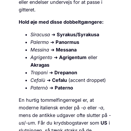
eller endelser undervejs for at passe i
gitteret.
Hold øje med disse dobbeltgængere:
Siracusa
➜
Syrakus/Syrakusa
Palermo
➜
Panormus
Messina
➜
Messana
Agrigento
➜
Agrigentum
eller
Akragas
Trapani
➜
Drepanon
Cefalù
➜
Cefalu
(accent droppet)
Paternò
➜
Paterno
En hurtig tommelfingerregel er, at
moderne italiensk ender på
-o
eller
-a
,
mens de antikke udgaver ofte slutter på
-
us
/
-um
. Får du krydsbogstaver som
US
i
slutningen, så tænk straks på de