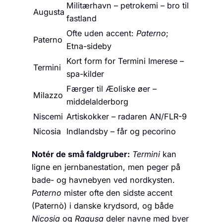
Militær­havn – petro­kemi – bro til
Augusta
fastland
Ofte uden accent:
Paterno
;
Paterno
Etna-sideby
Kort form for Termini Imerese –
Termini
spa-kilder
Færger til Æoliske øer –
Milazzo
middelalderborg
Niscemi
Artiskokker – radaren AN/FLR-9
Nicosia
Indlandsby – får og pecorino
Notér de små faldgruber:
Termini
kan
ligne en jernbanestation, men peger på
bade- og havnebyen ved nordkysten.
Paterno
mister ofte den sidste accent
(Paternò) i danske krydsord, og både
Nicosia
og
Ragusa
deler navne med byer