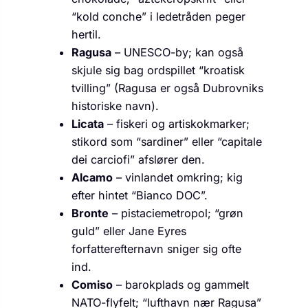
“kold conche” i ledetråden peger
hertil.
Ragusa
– UNESCO-by; kan også
skjule sig bag ordspillet “kroatisk
tvilling” (Ragusa er også Dubrovniks
historiske navn).
Licata
– fiskeri og artiskok­marker;
stikord som “sardiner” eller “capitale
dei carciofi” afslører den.
Alcamo
– vinlandet omkring; kig
efter hintet “Bianco DOC”.
Bronte
– pistacie­metropol; “grøn
guld” eller Jane Eyres
forfatterefternavn sniger sig ofte
ind.
Comiso
– barokplads og gammelt
NATO-flyfelt; “lufthavn nær Ragusa”