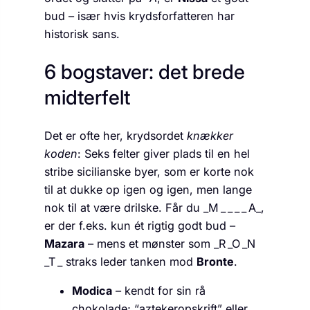
bud – især hvis krydsforfatteren har
historisk sans.
6 bogstaver: det brede
midterfelt
Det er ofte her, krydsordet
knækker
koden
: Seks felter giver plads til en hel
stribe sicilianske byer, som er korte nok
til at dukke op igen og igen, men lange
nok til at være drilske. Får du ­­­_M _ _ _ _ A_,
er der f.eks. kun ét rigtig godt bud –
Mazara
– mens et mønster som ­­­_R _O _N
_T _ straks leder tanken mod
Bronte
.
Modica
– kendt for sin rå
chokolade; “azteker­opskrift” eller