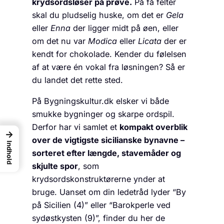
krydsordsløser på prøve.
På få felter
skal du pludselig huske, om det er
Gela
eller
Enna
der ligger midt på øen, eller
om det nu var
Modica
eller
Licata
der er
kendt for chokolade. Kender du følelsen
af at være én vokal fra løsningen? Så er
du landet det rette sted.
På Bygningskultur.dk elsker vi både
smukke bygninger og skarpe ordspil.
Derfor har vi samlet et
kompakt overblik
→
over de vigtigste sicilianske bynavne –
Indhold
sorteret efter længde, stavemåder og
skjulte spor
, som
krydsordskonstruktørerne ynder at
bruge. Uanset om din ledetråd lyder “By
på Sicilien (4)” eller “Barokperle ved
sydøstkysten (9)”, finder du her de