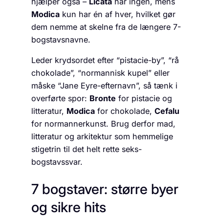
hjælper også –
Licata
har ingen, mens
Modica
kun har én af hver, hvilket gør
dem nemme at skelne fra de længere 7-
bogstavsnavne.
Leder krydsordet efter “pistacie-by”, “rå
chokolade”, “normannisk kupel” eller
måske “Jane Eyre-efternavn”, så tænk i
overførte spor:
Bronte
for pistacie og
litteratur,
Modica
for chokolade,
Cefalu
for normannerkunst. Brug derfor mad,
litteratur og arkitektur som hemmelige
stige­trin til det helt rette seks-
bogstavssvar.
7 bogstaver: større byer
og sikre hits