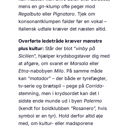
mens en
gn
-klump ofte peger mod
Regalbuto
eller
Pignataro
. Tjek om
konsonant­klumpen falder før en vokal –
italiensk udtale kræver det næsten altid.
Overførte ledetråde kræver mønstre
plus kultur:
Står der blot “
vinby på
Sicilien
”, hjælper krydsbogstaver dig med
at afgøre, om svaret er
Marsala
eller
Etna
-nabobyen
Milo
. På samme måde
kan “
matador
” – der både er tyrefægter,
tv-serie og brætspil – pege på
Corrida
-
stemning, men i krydsordet kan det i
sidste ende munde ud i byen
Palermo
(kendt for boldklubben “Rosanero”, hvis
symbol er en tyr). Hold derfor altid øje
med, om kultur- eller madsporene