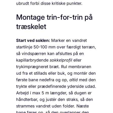
ubrudt forbi disse kritiske punkter.
Montage trin-for-trin på
træskelet
Start ved soklen:
Marker en vandret
startlinje 50-100 mm over færdigt terræn,
så vindspærren kan afsluttes på en
kapillarbrydende
sokkelprofil
eller
trykimprægneret bræt. Rul membranen
ud fra et stillads eller buk, og montér den
første bane nedefra og op,
altid
med den
trykte eller prædefinerede yder­side udad.
Arbejd i max 5 m længder, så dugen er
håndterbar, og justér den straks, så den
strammes vandret uden folder. Næste
bane føres op, så den overlapper den