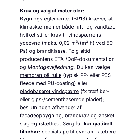
Krav og valg af materialer
:
Bygningsreglementet (BR18) kræver, at
klimaskærmen er både luft- og vandtæt,
hvilket stiller krav til vindspærrens
ydeevne (maks. 0,02 m³/(m²·h) ved 50
Pa) og brandklasse. Følg altid
producentens ETA-/DoP-dokumentation
og
Montagevejledning
. Du kan vælge
membran på rulle
(typisk PP- eller PES-
fleece med PU-coating) eller
pladebaseret vindspærre
(fx træfiber-
eller gips-/cementbaserede plader);
beslutningen afhænger af
facadeopbygning, brandkrav og ønsket
slagregnstæthed. Sørg for
kompatibelt
tilbehør
: specialtape til overlap, klæbere