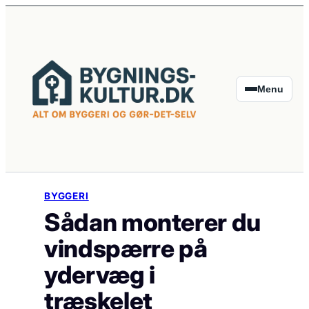
Spring
til
indhold
Menu
BYGGERI
Sådan monterer du
vindspærre på
ydervæg i
træskelet