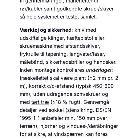
til gennemføringer, manchetter til
rør/kabler samt godkendte skruer/skiver,
så hele systemet er testet samlet.
Værktøj og sikkerhed
: kniv med
udskiftelige klinger, hæftepistol eller
skruemaskine med afstandsskiver,
trykrulle til tapening, langvater/laser,
målebånd, sikkerhedsbriller og handsker.
Inden montage kontrolleres
underlaget
:
træskellettet skal være plant (±2 mm pr. 2
m), korrekt c/c-afstand (typisk 450-600
mm), uden udragende søm/skruer og
med
tørt træ
(≤18 % fugt). Gennemgå
detaljer ved sokkel (stensikring,
DS/EN
1995-1-1
anbefaler min. 150 mm over
terræn), hjørner og vindues-/døråbninger
for at sikre, at vindspærren kan føres