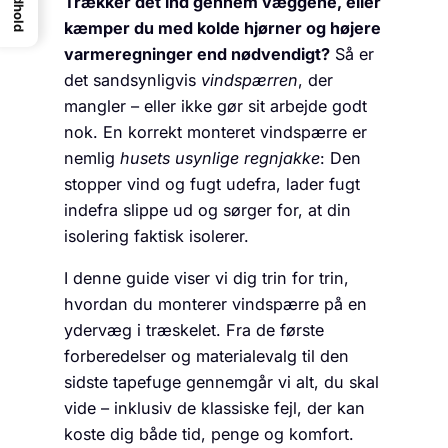
Indhold
Trækker det ind gennem væggene, eller
kæmper du med kolde hjørner og højere
varmeregninger end nødvendigt?
Så er
det sandsynligvis
vindspærren
, der
mangler – eller ikke gør sit arbejde godt
nok. En korrekt monteret vindspærre er
nemlig
husets usynlige regnjakke
: Den
stopper vind og fugt udefra, lader fugt
indefra slippe ud og sørger for, at din
isolering faktisk isolerer.
I denne guide viser vi dig trin for trin,
hvordan du monterer vindspærre på en
ydervæg i træskelet. Fra de første
forberedelser og materialevalg til den
sidste tapefuge gennemgår vi alt, du skal
vide – inklusiv de klassiske fejl, der kan
koste dig både tid, penge og komfort.