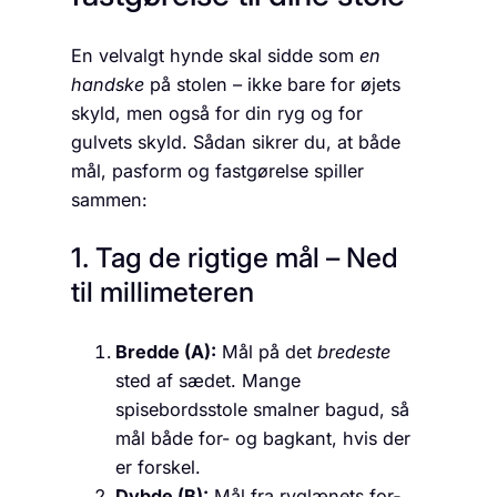
En velvalgt hynde skal sidde som
en
handske
på stolen – ikke bare for øjets
skyld, men også for din ryg og for
gulvets skyld. Sådan sikrer du, at både
mål, pasform og fastgørelse spiller
sammen:
1. Tag de rigtige mål – Ned
til millimeteren
Bredde (A):
Mål på det
bredeste
sted af sædet. Mange
spisebordsstole smalner bagud, så
mål både for- og bagkant, hvis der
er forskel.
Dybde (B):
Mål fra ryglænets for­