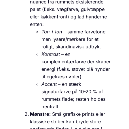
nuance fra rummets eksisterende
palet (f.eks. vægfarve, gulvtæppe
eller køkkenfront) og lad hynderne
enten:
Ton-i-ton
– samme farvetone,
men lysere/mørkere for et
roligt, skandinavisk udtryk.
Kontrast
– en
komplementærfarve der skaber
energi (f.eks. støvet blå hynder
til egetræs­møbler).
Accent
– en stærk
signaturfarve på 10-20 % af
rummets flade; resten holdes
neutralt.
Mønstre:
Små grafiske prints eller
klassiske striber kan bryde store