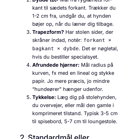
kant til sædets for­kant. Trækker du
1-2 cm fra, undgår du, at hynden
bøjer op, når du læner dig tilbage.
Trapezform?
Har stolen sider, der
skråner indad, notér:
for­kant ×
. Det er nøgletal,
bag­kant × dybde
hvis du bestiller specialsyet.
Afrundede hjørner:
Mål radius på
kurven, fx med en lineal og stykke
papir. Jo mere præcis, jo mindre
“hund­eører” hænger udenfor.
Tykkelse:
Læg dig på stolehynden,
du overvejer, eller mål den gamle i
komprimeret tilstand. Typisk 3-5 cm
til spisebord, 5-7 cm til loungestole.
2. Standardmål eller