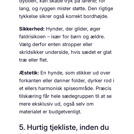
dybden, kan skabe tryk på lårene; for
lang, og ryggen mister støtte. Den rigtige
tykkelse sikrer også korrekt bordhøjde.
Sikkerhed:
Hynder, der glider, øger
faldrisikoen – især for børn og ældre.
Vælg derfor enten stropper eller
skridsikker underside, hvis sædet er glat
træ eller flet.
Æstetik:
En hynde, som stikker ud over
for­kanten eller danner folder, dyrker rod i
et ellers harmonisk spiseområde. Præcis
tilskæring får hele sædegruppen til at se
mere eksklusiv ud, også selv om
materialet er budgetvenligt.
5. Hurtig tjekliste, inden du