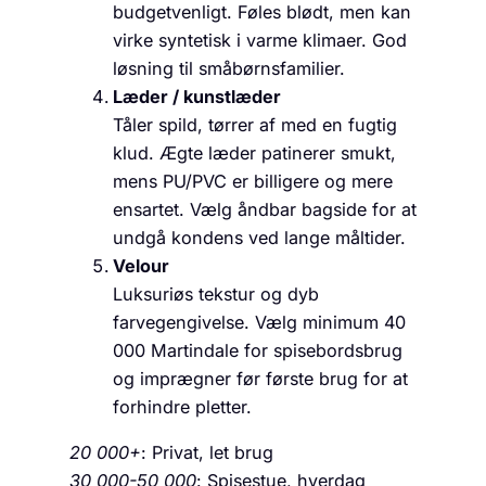
budgetvenligt. Føles blødt, men kan
virke syntetisk i varme klimaer. God
løsning til småbørnsfamilier.
Læder / kunstlæder
Tåler spild, tørrer af med en fugtig
klud. Ægte læder patinerer smukt,
mens PU/PVC er billigere og mere
ensartet. Vælg åndbar bagside for at
undgå kondens ved lange måltider.
Velour
Luksuriøs tekstur og dyb
farvegengivelse. Vælg minimum 40
000 Martindale for spisebordsbrug
og imprægner før første brug for at
forhindre pletter.
20 000+
: Privat, let brug
30 000-50 000
: Spisestue, hverdag