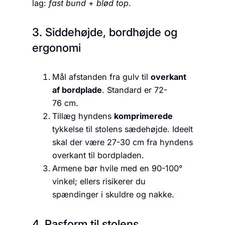
lag:
fast bund
+
blød top
.
3. Siddehøjde, bordhøjde og
ergonomi
Mål afstanden fra gulv til
overkant
af bordplade
. Standard er 72-
76 cm.
Tillæg hyndens
komprimerede
tykkelse til stolens sædehøjde. Ideelt
skal der være 27-30 cm fra hyndens
overkant til bordpladen.
Armene bør hvile med en 90-100°
vinkel; ellers risikerer du
spændinger i skuldre og nakke.
4. Pasform til stolens