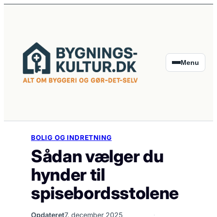
Spring
til
indhold
Menu
BOLIG OG INDRETNING
Sådan vælger du
hynder til
spisebordsstolene
Opdateret
7. december 2025