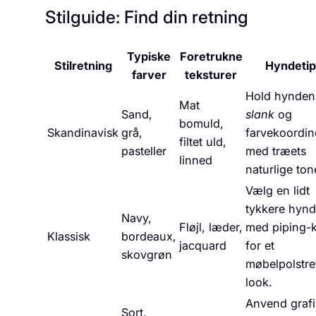
Stilguide: Find din retning
Typiske
Foretrukne
Stilretning
Hyndetip
farver
teksturer
Hold hynden
Mat
Sand,
slank
og
bomuld,
Skandinavisk
grå,
farvekoordin
filtet uld,
pasteller
med træets
linned
naturlige ton
Vælg en lidt
tykkere hyn
Navy,
Fløjl, læder,
med piping-
Klassisk
bordeaux,
jacquard
for et
skovgrøn
møbelpolstre
look.
Anvend grafi
Sort,