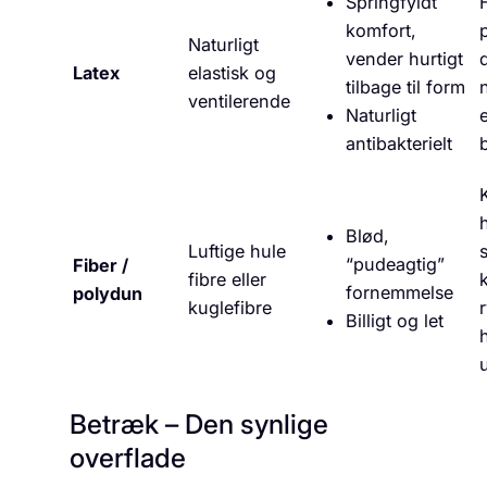
Springfyldt
komfort,
Naturligt
vender hurtigt
Latex
elastisk og
n
tilbage til form
ventilerende
Naturligt
antibakterielt
Blød,
Luftige hule
“pudeagtig”
Fiber /
fibre eller
fornemmelse
polydun
kuglefibre
Billigt og let
Betræk – Den synlige
overflade