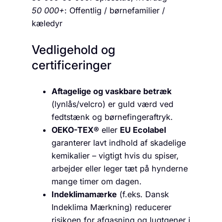
50 000+
: Offentlig / børnefamilier /
kæledyr
Vedligehold og
certificeringer
Aftagelige og vaskbare betræk
(lynlås/velcro) er guld værd ved
fedtstænk og børnefingeraftryk.
OEKO-TEX®
eller
EU Ecolabel
garanterer lavt indhold af skadelige
kemikalier – vigtigt hvis du spiser,
arbejder eller leger tæt på hynderne
mange timer om dagen.
Indeklimamærke
(f.eks. Dansk
Indeklima Mærkning) reducerer
risikoen for afgasning og lugtgener i