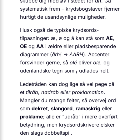
skubbe dig mod
øv
i stedet for
åh
. Gå
systematisk frem – krydsbogstaver fjerner
hurtigt de usandsynlige muligheder.
Husk også de typiske krydsords-
tilpasninger: æ, ø og å kan stå som
AE
,
OE
og
AA
i ældre eller pladsbesparende
diagrammer (
årh!
→
AARH
). Accenter
forsvinder gerne, så
olé
bliver
ole
, og
udenlandske tegn som
¡
udlades helt.
Ledetråden kan dog lige så vel pege på
et
tilråb, nødråb eller proklamation
.
Mangler du mange felter, så overvej ord
som
dekret
,
slangord
,
ramaskrig
eller
proklame
; alle er “udråb” i mere overført
betydning, men krydsordskrivere elsker
den slags dobbeltspil.