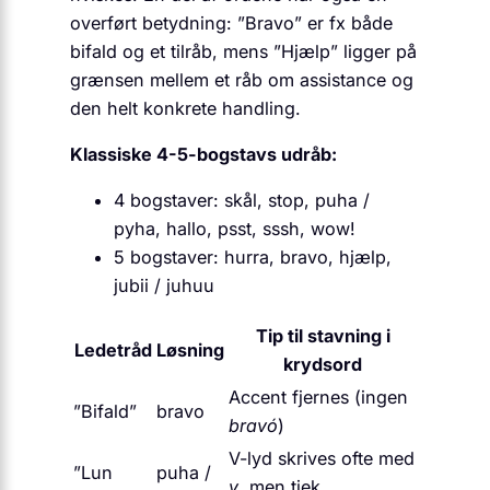
overført betydning: ”Bravo” er fx både
bifald og et tilråb, mens ”Hjælp” ligger på
grænsen mellem et råb om assistance og
den helt konkrete handling.
Klassiske 4-5-bogstavs udråb:
4 bogstaver: skål, stop, puha /
pyha, hallo, psst, sssh, wow!
5 bogstaver: hurra, bravo, hjælp,
jubii / juhuu
Tip til stavning i
Ledetråd
Løsning
krydsord
Accent fjernes (ingen
”Bifald”
bravo
bravó
)
V-lyd skrives ofte med
”Lun
puha /
y
, men tjek