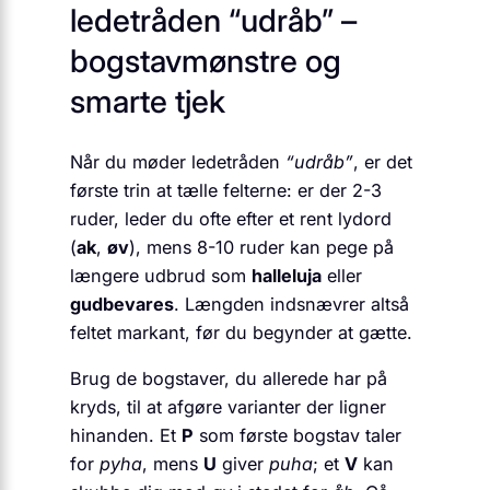
ledetråden “udråb” –
bogstavmønstre og
smarte tjek
Når du møder ledetråden
“udråb”
, er det
første trin at tælle felterne: er der 2-3
ruder, leder du ofte efter et rent lydord
(
ak
,
øv
), mens 8-10 ruder kan pege på
længere udbrud som
halleluja
eller
gudbevares
. Længden indsnævrer altså
feltet markant, før du begynder at gætte.
Brug de bogstaver, du allerede har på
kryds, til at afgøre varianter der ligner
hinanden. Et
P
som første bogstav taler
for
pyha
, mens
U
giver
puha
; et
V
kan