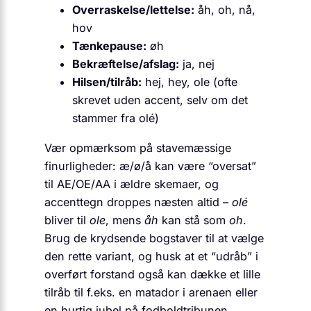
Overraskelse/lettelse:
åh, oh, nå,
hov
Tænkepause:
øh
Bekræftelse/afslag:
ja, nej
Hilsen/tilråb:
hej, hey, ole (ofte
skrevet uden accent, selv om det
stammer fra olé)
Vær opmærksom på stavemæssige
finurligheder: æ/ø/å kan være “oversat”
til AE/OE/AA i ældre skemaer, og
accenttegn droppes næsten altid –
olé
bliver til
ole
, mens
åh
kan stå som
oh
.
Brug de krydsende bogstaver til at vælge
den rette variant, og husk at et “udråb” i
overført forstand også kan dække et lille
tilråb til f.eks. en matador i arenaen eller
en hurtig jubel på fodbold­tribunen.