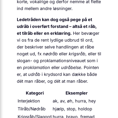
korte, vokalrige og derfor nemme at flette
ind mellem andre løsninger.
Ledetråden kan dog også pege på et
udråb i overført forstand – altså et råb,
et tilråb eller en erklæring.
Her bevæger
vi os fra de rent lydlige udbrud til ord,
der beskriver selve handlingen at råbe
noget ud, fx
nødråb
eller
krigsråb
, eller til
slogan- og proklamationsniveauet som i
en
proklamation
eller
udråbelse
. Pointen
er, at
udråb
i krydsord kan dække både
dét man råber, og dét at man råber.
Kategori
Eksempler
Interjektion
ak, av, øh, hurra, hey
Tilråb/Nødråb
hjælp, stop, holdop
Krigsråb/Slagord
hurra, bravo, fremad