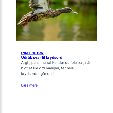
INSPIRATION
Udråb svar til krydsord
Argh, puha, hurra! Kender du følelsen, når
blot ét lille ord mangler, før hele
krydsordet går op i…
Læs mere