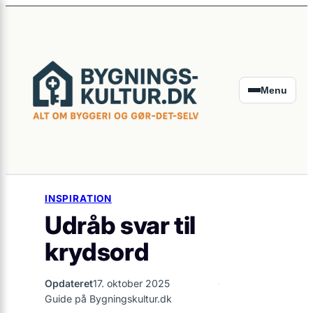
×
Spring
til
indhold
Menu
INSPIRATION
Udråb svar til
krydsord
Opdateret
17. oktober 2025
Guide på Bygningskultur.dk