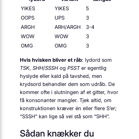
YIKES
YIKES
5
OOPS
UPS
3
ARGH
ARH/ARGH
3-4
WOW
WOW
3
OMG
OMG
3
Hvis hvisken bliver et råb
: lydord som
TSK
,
SHH
/
SSSH
og
PSST
er egentlig
hyslyde eller kald på tavshed, men
krydsord behandler dem som udråb. De
kommer ofte i slutningen af et gitter, hvor
få konsonanter mangler. Tjek altid, om
konstruktionen kræver én eller flere S’er;
“SSSH” kan lige så vel stå som “SHH”.
Sådan knækker du