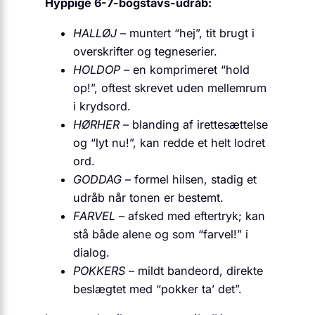
Hyppige 6-7-bogstavs-udråb:
HALLØJ
– muntert “hej”, tit brugt i
overskrifter og tegneserier.
HOLDOP
– en komprimeret “hold
op!”, oftest skrevet uden mellemrum
i krydsord.
HØRHER
– blanding af irettesættelse
og “lyt nu!”, kan redde et helt lodret
ord.
GODDAG
– formel hilsen, stadig et
udråb når tonen er bestemt.
FARVEL
– afsked med eftertryk; kan
stå både alene og som “farvel!” i
dialog.
POKKERS
– mildt bandeord, direkte
beslægtet med “pokker ta’ det”.