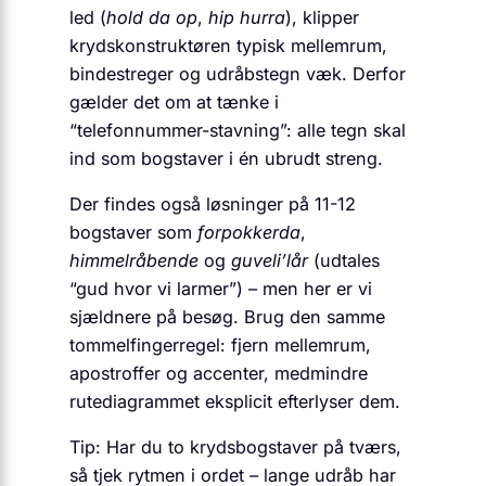
led (
hold da op
,
hip hurra
), klipper
krydskonstruktøren typisk mellemrum,
bindestreger og udråbstegn væk. Derfor
gælder det om at tænke i
“telefonnummer-stavning”: alle tegn skal
ind som bogstaver i én ubrudt streng.
Der findes også løsninger på 11-12
bogstaver som
forpokkerda
,
himmelråbende
og
guveli’lår
(udtales
“gud hvor vi larmer”) – men her er vi
sjældnere på besøg. Brug den samme
tommelfingerregel: fjern mellemrum,
apostroffer og accenter, medmindre
rutediagrammet eksplicit efterlyser dem.
Tip: Har du to krydsbogstaver på tværs,
så tjek rytmen i ordet – lange udråb har