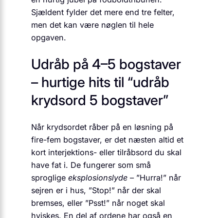
Sjældent fylder det mere end tre felter,
men det kan være nøglen til hele
opgaven.
Udråb på 4–5 bogstaver
– hurtige hits til “udråb
krydsord 5 bogstaver”
Når krydsordet råber på en løsning på
fire-fem bogstaver, er det næsten altid et
kort interjektions- eller tilråbsord du skal
have fat i. De fungerer som små
sproglige
eksplosionslyde
– ”Hurra!” når
sejren er i hus, ”Stop!” når der skal
bremses, eller ”Psst!” når noget skal
hviskes. En del af ordene har også en