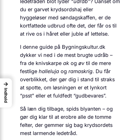
ledetråden blot lyder
“udråb”
? Uanset om
du er garvet krydsordshaj eller
hyggeløser med søndagskaffen, er de
kortfattede udbrud ofte det, der får os til
at rive os i håret eller juble af lettelse.
I denne guide på Bygningskultur.dk
dykker vi ned i de mest brugte udråb –
fra de knivskarpe
ak
og
øv
til de mere
festlige
halleluja
og
ramaskrig
. Du får
overblikket, der gør dig i stand til straks
→
at spotte, om løsningen er et lynkort
Indhold
“psst” eller et fuldfedt “gudbevares”.
Så læn dig tilbage, spids blyanten – og
gør dig klar til at erobre alle de tomme
felter, der gemmer sig bag krydsordets
mest larmende ledetråd.