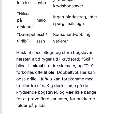
lettelse”
pyha
krydsbogstaver
”Hilser
Ingen bindestreg, intet
på
hallo
spørgsmålstegn
afstand”
”Dæmpet
psst /
Konsonant-dobling
tilråb”
sssh
varierer
Husk at specialtegn og store bogstaver
næsten altid ryger ud i krydsord: ”Skål”
bliver til
skaal
i ældre skemaer, og ”Olé”
forkortes ofte til
ole
. Dobbeltvokaler kan
også drille –
juhuu
kan forekomme med
to eller tre u’er. Kig derfor nøje på de
krydsende bogstaver, og vær ikke bange
for at prøve flere varianter, før brikkerne
falder på plads.