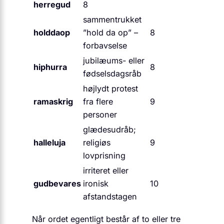
herregud
8
sammentrukket
holddaop
”hold da op” –
8
forbavselse
jubilæums- eller
hiphurra
8
fødselsdagsråb
højlydt protest
ramaskrig
fra flere
9
personer
glædesudråb;
halleluja
religiøs
9
lovprisning
irriteret eller
gudbevares
ironisk
10
afstandstagen
Når ordet egentligt består af to eller tre