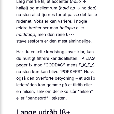
Læg mærke til, at accenter (
halló
→
halløj) og mellemrum (
hold op
→ holdop)
næsten altid fjernes for at passe det faste
rudenet. Vokaler kan variere: i nogle
ældre hæfter ser man
hallojsa
eller
holddaop
, men den rene 6-7-
stavelsesform er den mest almindelige.
Har du enkelte krydsbogstaver klar, kan
du hurtigt filtrere kandidatlisten:
_A_DAG
peger fx mod “GODDAG”, mens
P_K_E_S
næsten kun kan blive “POKKERS”. Husk
også den overførte betydning – et udråb i
ledetråden kan gemme på et tilråb eller
en hilsen, selv om der ikke står “hilsen”
eller “bandeord” i teksten.
Lange udråb (8+