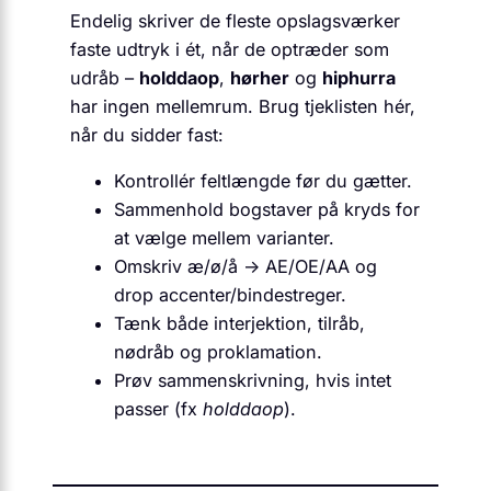
Endelig skriver de fleste opslagsværker
faste udtryk i ét, når de optræder som
udråb –
holddaop
,
hørher
og
hiphurra
har ingen mellemrum. Brug tjeklisten hér,
når du sidder fast:
Kontrollér feltlængde før du gætter.
Sammenhold bogstaver på kryds for
at vælge mellem varianter.
Omskriv æ/ø/å → AE/OE/AA og
drop accenter/bindestreger.
Tænk både interjektion, tilråb,
nødråb og proklamation.
Prøv sammenskrivning, hvis intet
passer (fx
holddaop
).