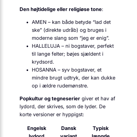
Den højtidelige eller religiøse tone
:
AMEN – kan både betyde “lad det
ske” (direkte udråb) og bruges i
moderne slang som “jeg er enig”.
HALLELUJA – ni bogstaver, perfekt
til lange felter; bøjes sjældent i
krydsord.
HOSANNA – syv bogstaver, et
mindre brugt udtryk, der kan dukke
op i ældre rudemønstre.
Popkultur og tegneserier
giver et hav af
lydord, der skrives, som de lyder. De
korte versioner er hyppigst:
Engelsk
Dansk
Typisk
lydord
variant
længde