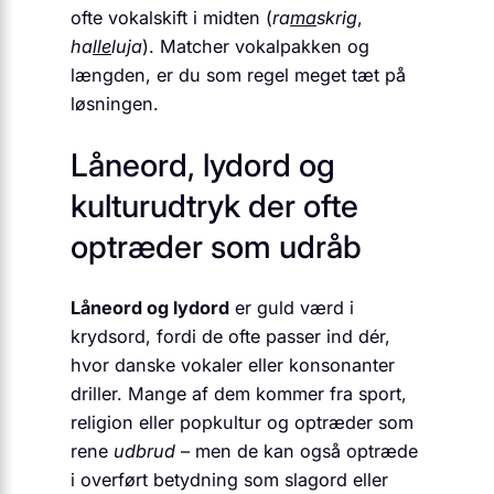
ofte vokalskift i midten (
ra
ma
skrig
,
ha
lle
luja
). Matcher vokalpakken og
længden, er du som regel meget tæt på
løsningen.
Låneord, lydord og
kulturudtryk der ofte
optræder som udråb
Låneord og lydord
er guld værd i
krydsord, fordi de ofte passer ind dér,
hvor danske vokaler eller konsonanter
driller. Mange af dem kommer fra sport,
religion eller popkultur og optræder som
rene
udbrud
– men de kan også optræde
i overført betydning som slagord eller