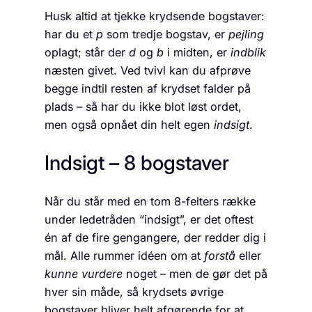
Husk altid at tjekke krydsende bogstaver:
har du et
p
som tredje bogstav, er
pejling
oplagt; står der
d
og
b
i midten, er
indblik
næsten givet. Ved tvivl kan du afprøve
begge indtil resten af krydset falder på
plads – så har du ikke blot løst ordet,
men også opnået din helt egen
indsigt
.
Indsigt – 8 bogstaver
Når du står med en tom 8-felters række
under ledetråden “indsigt”, er det oftest
én af de fire gengangere, der redder dig i
mål. Alle rummer idéen om at
forstå
eller
kunne vurdere
noget – men de gør det på
hver sin måde, så krydsets øvrige
bogstaver bliver helt afgørende for at