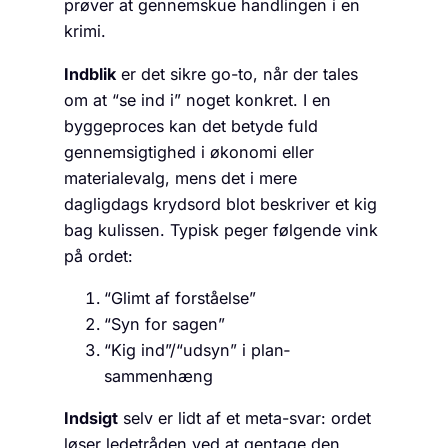
prøver at gennemskue handlingen i en
krimi.
Indblik
er det sikre go-to, når der tales
om at “se ind i” noget konkret. I en
byggeproces kan det betyde fuld
gennemsigtighed i økonomi eller
materialevalg, mens det i mere
dagligdags krydsord blot beskriver et kig
bag kulissen. Typisk peger følgende vink
på ordet:
“Glimt af forståelse”
“Syn for sagen”
“Kig ind”/“udsyn” i plan­
sammenhæng
Indsigt
selv er lidt af et meta-svar: ordet
løser ledetråden ved at gentage den.