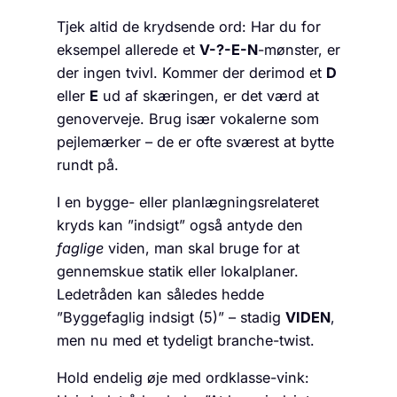
Tjek altid de krydsende ord: Har du for
eksempel allerede et
V-?-E-N
-mønster, er
der ingen tvivl. Kommer der derimod et
D
eller
E
ud af skæringen, er det værd at
genoverveje. Brug især vokalerne som
pejlemærker – de er ofte sværest at bytte
rundt på.
I en bygge- eller planlægningsrelateret
kryds kan ”indsigt” også antyde den
faglige
viden, man skal bruge for at
gennemskue statik eller lokalplaner.
Ledetråden kan således hedde
”Byggefaglig indsigt (5)” – stadig
VIDEN
,
men nu med et tydeligt branche-twist.
Hold endelig øje med ordklasse-vink: