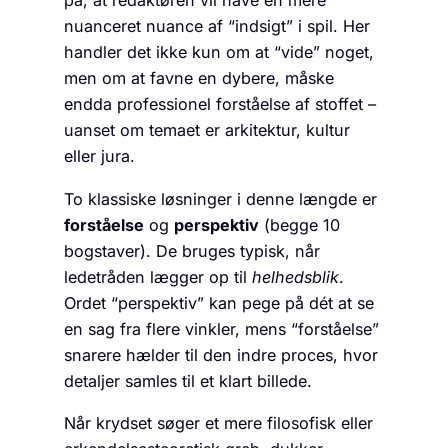
på, at redaktøren vil have en mere
nuanceret nuance af “indsigt” i spil. Her
handler det ikke kun om at “vide” noget,
men om at favne en dybere, måske
endda professionel forståelse af stoffet –
uanset om temaet er arkitektur, kultur
eller jura.
To klassiske løsninger i denne længde er
forståelse
og
perspektiv
(begge 10
bogstaver). De bruges typisk, når
ledetråden lægger op til
helhedsblik
.
Ordet “perspektiv” kan pege på dét at se
en sag fra flere vinkler, mens “forståelse”
snarere hælder til den indre proces, hvor
detaljer samles til et klart billede.
Når krydset søger et mere filosofisk eller