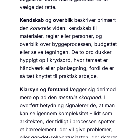
vælge det rette.
Kendskab
og
overblik
beskriver primært
den
konkrete
viden: kendskab til
materialer, regler eller personer, og
overblik over byggeprocessen, budgettet
eller selve tegningen. De to ord dukker
hyppigt op i krydsord, hvor temaet er
håndværk eller planlægning, fordi de er
så tæt knyttet til praktisk arbejde.
Klarsyn
og
forstand
lægger sig derimod
mere op ad den
mentale skarphed
. I
overført betydning signalerer de, at man
kan se igennem kompleksitet – lidt som
arkitekten, der tidligt i processen spotter
et bæreelement, der vil give problemer,
eller gør-det-selv-entusiasten, der skærer