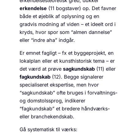
erkendelsesteoretisk greb, dukker
erkendelse
(11 bogstaver) op. Det favner
både et øjeblik af oplysning og en
gradvis modning af viden – et ideelt ord i
kryds, hvor spor som “almen dannelse”
eller “indre aha” indgår.
Er emnet fagligt – fx et byggeprojekt, en
lokalplan eller et kunsthistorisk tema – er
det værd at prøve
sagkundskab
(11) eller
fagkundskab
(12). Begge signalerer
specialiseret ekspertise, men hvor
“sagkundskab” ofte bruges i forvaltnings-
og domstolssprog, indikerer
“fagkundskab” et bredere håndværks-
eller branchekendskab.
Gå systematisk til værks: