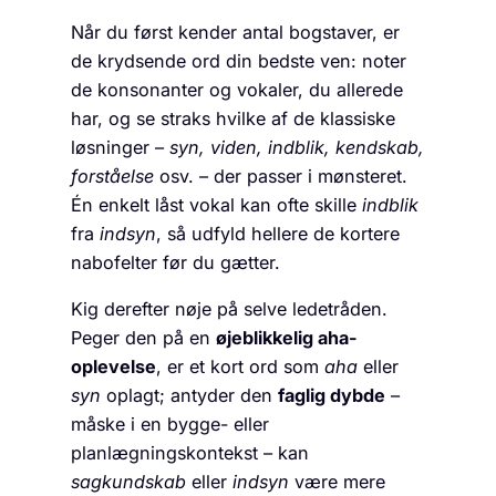
Når du først kender antal bogstaver, er
de krydsende ord din bedste ven: noter
de konsonanter og vokaler, du allerede
har, og se straks hvilke af de klassiske
løsninger –
syn, viden, indblik, kendskab,
forståelse
osv. – der passer i mønsteret.
Én enkelt låst vokal kan ofte skille
indblik
fra
indsyn
, så udfyld hellere de kortere
nabofelter før du gætter.
Kig derefter nøje på selve ledetråden.
Peger den på en
øjeblikkelig aha-
oplevelse
, er et kort ord som
aha
eller
syn
oplagt; antyder den
faglig dybde
–
måske i en bygge- eller
planlægningskontekst – kan
sagkundskab
eller
indsyn
være mere