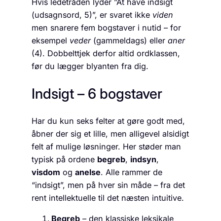
Hvis ledetråden lyder ”At have indsigt
(udsagnsord, 5)”, er svaret ikke
viden
men snarere fem bogstaver i nutid – for
eksempel
veder
(gammeldags) eller
aner
(4). Dobbelttjek derfor altid ordklassen,
før du lægger blyanten fra dig.
Indsigt – 6 bogstaver
Har du kun seks felter at gøre godt med,
åbner der sig et lille, men alligevel alsidigt
felt af mulige løsninger. Her støder man
typisk på ordene
begreb
,
indsyn
,
visdom
og
anelse
. Alle rammer de
“indsigt”, men på hver sin måde – fra det
rent intellektuelle til det næsten intuitive.
Begreb
– den klassiske leksikale