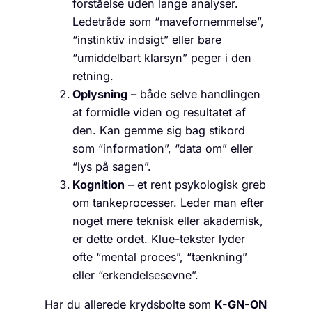
forståelse uden lange analyser.
Ledetråde som “mavefornemmelse”,
“instinktiv indsigt” eller bare
“umiddelbart klarsyn” peger i den
retning.
Oplysning
– både selve handlingen
at formidle viden og resultatet af
den. Kan gemme sig bag stikord
som “information”, “data om” eller
“lys på sagen”.
Kognition
– et rent psyko­logisk greb
om tanke­processer. Leder man efter
noget mere teknisk eller akademisk,
er dette ordet. Klue-tekster lyder
ofte “mental proces”, “tænkning”
eller “erkendelses­evne”.
Har du allerede krydsbolte som
K-GN-ON