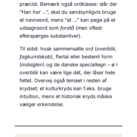
præcist. Bemærk også ordklasse: står der
“Han
har
…”, skal du sandsynligvis bruge
et navneord, mens “at …” kan pege på et
udsagnsord som
forstå
(men oftest
efterspørges substantiver).
Til sidst: husk sammensatte ord (
overblik,
fagkundskab
), flertal eller bestemt form
(
indsigten
) og de danske specialtegn –
ø
i
overblik
kan være lige dét, der låser hele
feltet. Overvej også temaet i resten af
krydset; et kulturkryds kan f.eks. bruge
intuition
, mens et historisk kryds måske
vælger
erkendelse
.