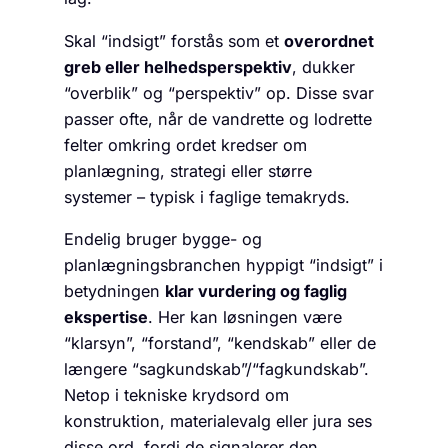
Skal “indsigt” forstås som et
overordnet
greb eller helhedsperspektiv
, dukker
“overblik” og “perspektiv” op. Disse svar
passer ofte, når de vandrette og lodrette
felter omkring ordet kredser om
planlægning, strategi eller større
systemer – typisk i faglige temakryds.
Endelig bruger bygge- og
planlægningsbranchen hyppigt “indsigt” i
betydningen
klar vurdering og faglig
ekspertise
. Her kan løsningen være
“klarsyn”, “forstand”, “kendskab” eller de
længere “sagkundskab”/“fagkundskab”.
Netop i tekniske krydsord om
konstruktion, materialevalg eller jura ses
disse ord, fordi de signalerer den